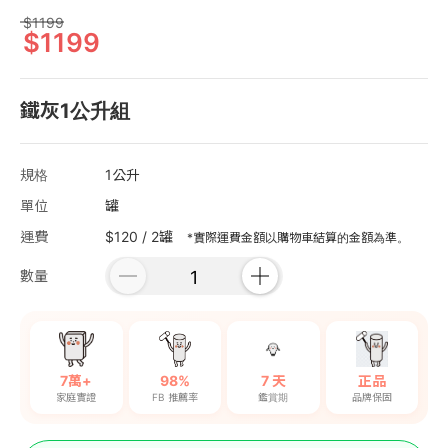
1199
1199
鐵灰1公升組
規格
1公升
單位
罐
運費
$120 / 2罐
*實際運費金額以購物車結算的金額為準。
數量
7萬+
98%
7 天
正品
家庭實證
FB 推薦率
鑑賞期
品牌保固