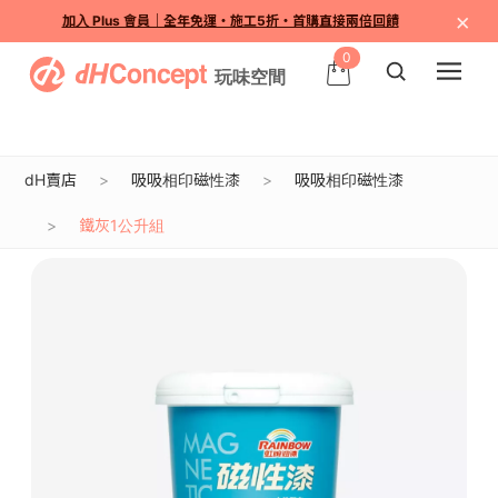
×
加入 Plus 會員｜全年免運・施工5折・首購直接兩倍回饋
0
dH賣店
吸吸相印磁性漆
吸吸相印磁性漆
鐵灰1公升組