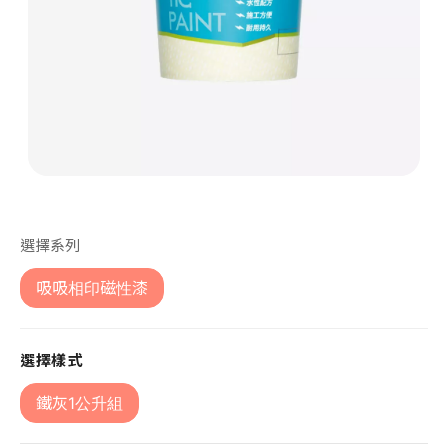
第 1 張，共 1 張
選擇系列
吸吸相印磁性漆
選擇樣式
鐵灰1公升組