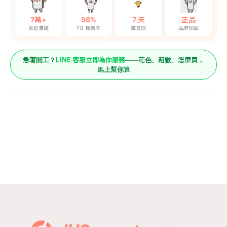
7萬+
98%
7 天
正品
家庭實證
FB 推薦率
鑑賞期
品牌保固
LINE 客服立即為你服務
急著開工？
——花色、箱數、怎麼買，
馬上幫你算