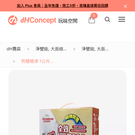
×
加入 Plus 會員｜全年免運・施工5折・首購直接兩倍回饋
0
dH賣店
淨壁能, 大面積...
淨壁能, 大面...
防壁癌漆 1公升...