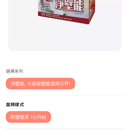
第 1 張，共 1 張
選擇系列
淨壁能, 大面積壁癌適用(2坪)
選擇樣式
防壁癌漆 1公升組