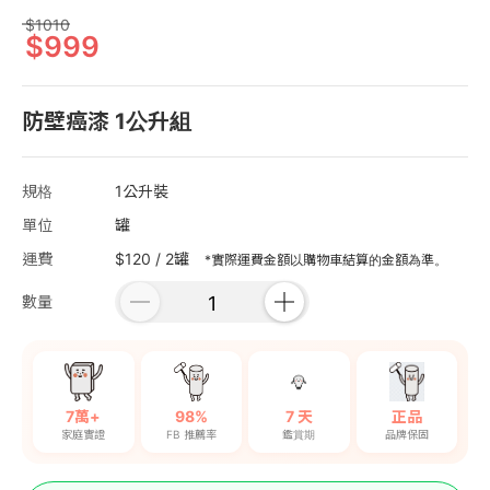
1010
999
防壁癌漆 1公升組
規格
1公升裝
單位
罐
運費
$120 / 2罐
*實際運費金額以購物車結算的金額為準。
數量
7萬+
98%
7 天
正品
家庭實證
FB 推薦率
鑑賞期
品牌保固