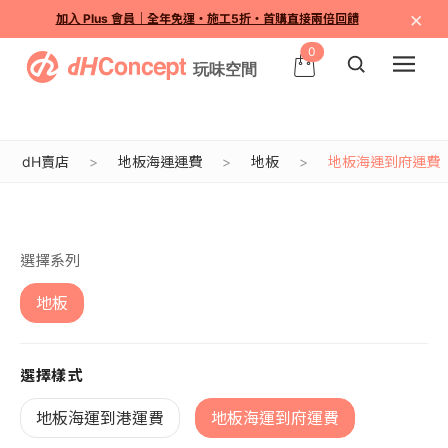
×
加入 Plus 會員｜全年免運・施工5折・首購直接兩倍回饋
0
dH賣店
地板海運運費
地板
地板海運到府運費
目前沒有商品圖片
選擇系列
地板
選擇樣式
地板海運到港運費
地板海運到府運費