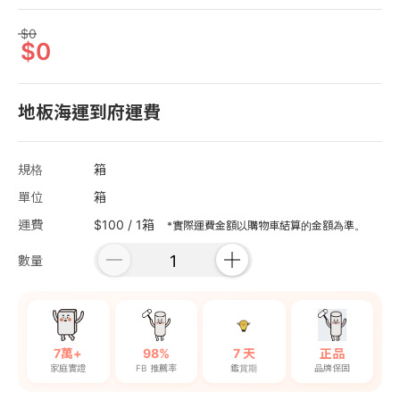
0
0
地板海運到府運費
規格
箱
單位
箱
運費
$100 / 1箱
*實際運費金額以購物車結算的金額為準。
數量
7萬+
98%
7 天
正品
家庭實證
FB 推薦率
鑑賞期
品牌保固