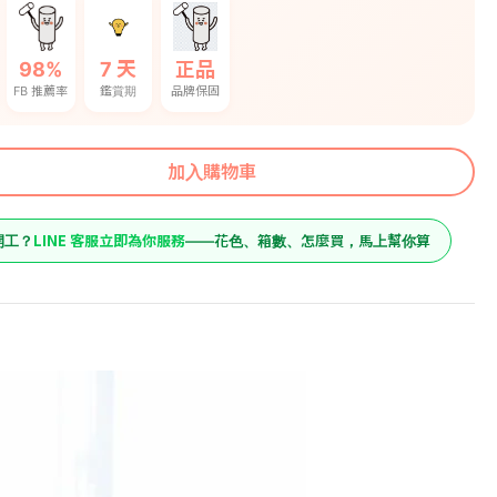
98%
7 天
正品
FB 推薦率
鑑賞期
品牌保固
加入購物車
LINE 客服立即為你服務
開工？
——花色、箱數、怎麼買，馬上幫你算
26900
原價
大/6尺 費雪銀
26900
預購價
立筒床墊