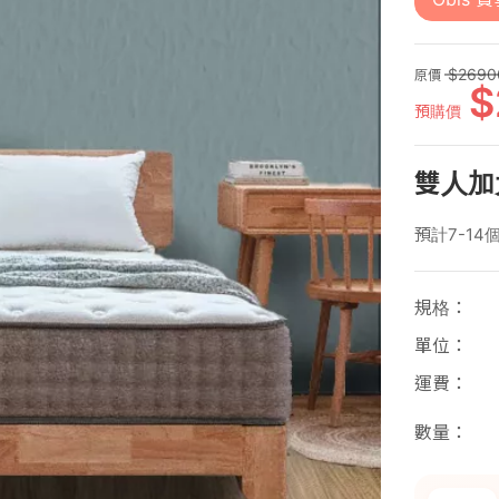
2690
原價
預購價
雙人加
預計7-14
規格
單位
運費
數量