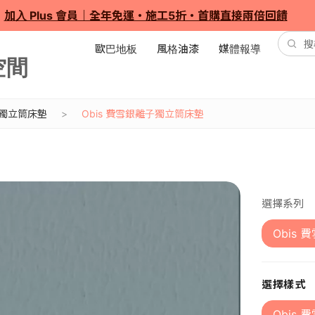
加入 Plus 會員｜全年免運・施工5折・首購直接兩倍回饋
歐巴地板
風格油漆
媒體報導
子獨立筒床墊
Obis 費雪銀離子獨立筒床墊
選擇系列
Obis
選擇樣式
Obis