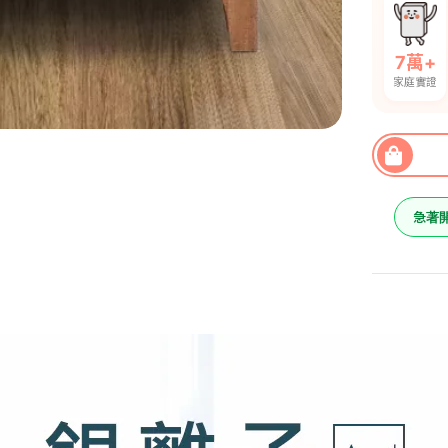
7萬+
家庭實證
急著
雙人加
離子獨