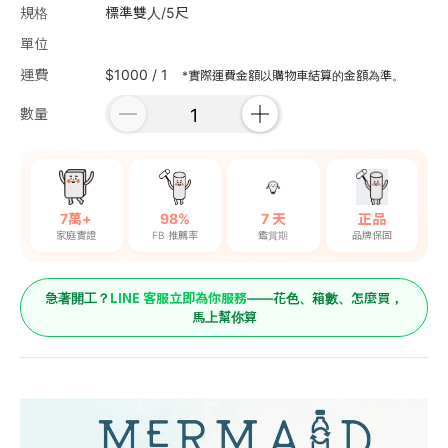
規格
標準雙人/5尺
單位
運費
$1000 / 1
*實際運費金額以購物車結算的金額為準。
數量
7萬+
98%
7 天
正品
家庭實證
FB 推薦率
鑑賞期
品牌保固
LINE 客服立即為你服務
急著開工？
——花色、箱數、怎麼買，
馬上幫你算