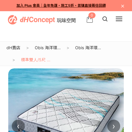
×
加入 Plus 會員｜全年免運・施工5折・首購直接兩倍回饋
0
dH賣店
Obis 海洋環...
Obis 海洋環...
標準雙人/5尺 ...
‹
›