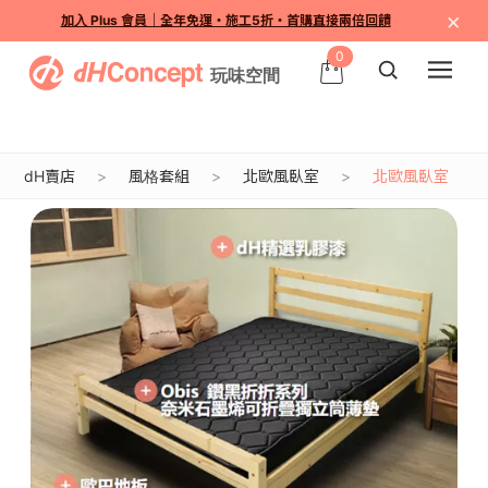
×
加入 Plus 會員｜全年免運・施工5折・首購直接兩倍回饋
0
dH賣店
風格套組
北歐風臥室
北歐風臥室