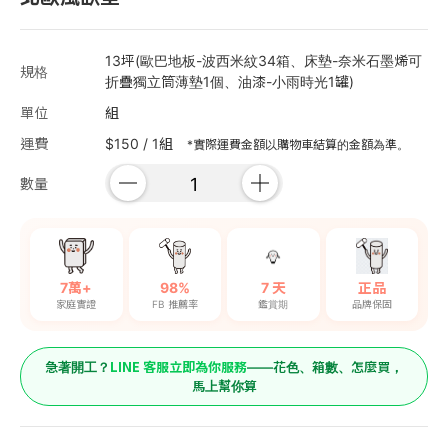
13坪(歐巴地板-波西米紋34箱、床墊-奈米石墨烯可
規格
折疊獨立筒薄墊1個、油漆-小雨時光1罐)
單位
組
運費
$150 / 1組
*實際運費金額以購物車結算的金額為準。
數量
7萬+
98%
7 天
正品
家庭實證
FB 推薦率
鑑賞期
品牌保固
LINE 客服立即為你服務
急著開工？
——花色、箱數、怎麼買，
馬上幫你算