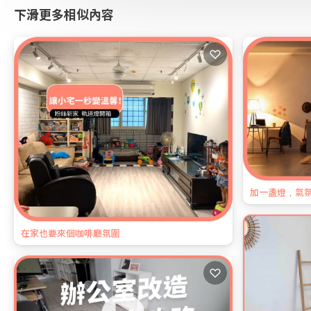
下滑更多相似內容
♡
加一盞燈，氣
在家也要來個咖啡廳氛圍
♡