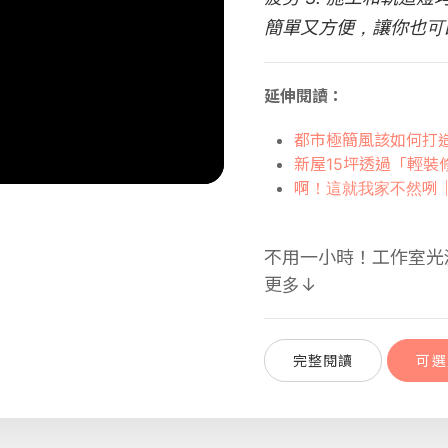
簡單又方便，讓你也可
延伸閱讀：
都市極簡風該如何打
新屋15坪透過「輕
啊！這就我家不然咧
不用一小時！工作室光
更多↓
完整閱讀
可選
【天花板改造】