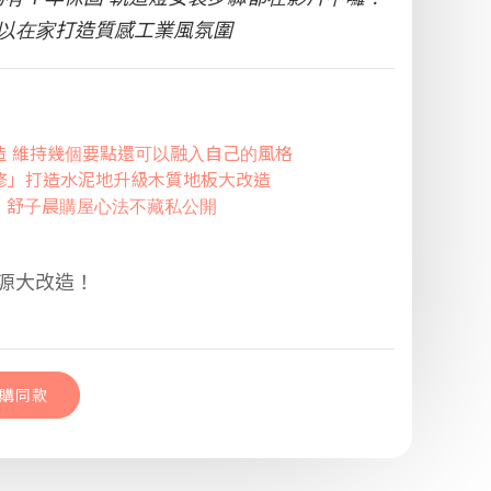
以在家打造質感工業風氛圍
造 維持幾個要點還可以融入自己的風格
裝修」打造水泥地升級木質地板大改造
｜舒子晨購屋心法不藏私公開
源大改造！
購同款
軌道燈輕裝修，不到1小時快速改善