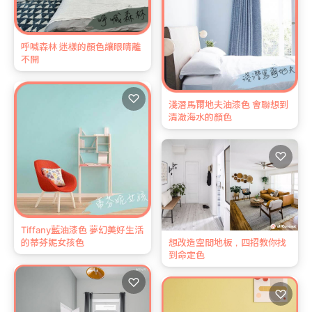
呼喊森林 迷樣的顏色讓眼睛離
不開
♡
淺潛馬爾地夫油漆色 會聯想到
清澈海水的顏色
♡
Tiffany藍油漆色 夢幻美好生活
想改造空間地板，四招教你找
的蒂芬妮女孩色
到命定色
♡
♡