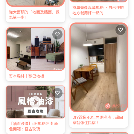
簡單營造溫馨風格 ，自己住的
從大面積的「地面及牆面」做
地方就用好一點的
為第一步!
♡
♡
哥本森林｜歐巴地板
♡
DIY改造40年內湖老宅，讓回
家就像住民宿！
【牆面改造】dH風格油漆 新
色開箱：亘古玫瑰