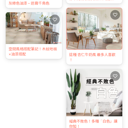
灰綠色油漆 – 迷霧千鳥色
♡
♡
空間風格搭配筆記！木紋地板
×油漆搭配
這種 杏仁牛奶風 最多人喜歡
！
♡
經典不敗色！多種「白色」讓
你知！