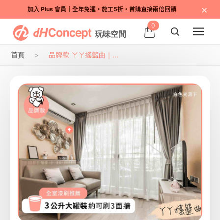
×
加入 Plus 會員｜全年免運・施工5折・首購直接兩倍回饋
0
首頁
品牌款 ㄚㄚ搖籃曲｜...