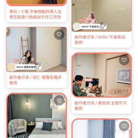
專訪 / 小嵐 孕後開啟斜槓人生
老宅變身11色繽紛手作工作坊
♡
創作者分享 / MIRU 午後柔白
案例
♡
創作者分享 / 怡仁 優雅克羅伊
案例
♡
創作者分享 / 素色樹 五號可可
案例
♡