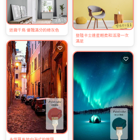
迷霧千鳥 優雅滿分的綠灰色
登陸卡士達星輕柔和活潑一次
滿足
♡
♡
永恆羅馬地中海式的暖陽