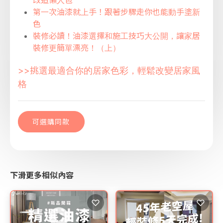
改造懶人包
第一次油漆就上手！跟著步驟走你也能動手塗新
色
裝修必讀！油漆選擇和施工技巧大公開，讓家居
裝修更簡單漂亮！（上）
>>挑選最適合你的居家色彩，輕鬆改變居家風
格
可選購同款
下滑更多相似內容
♡
♡