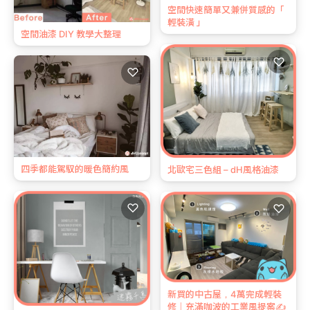
空間快速簡單又兼併質感的「
輕裝潢 」
空間油漆 DIY 教學大整理
♡
♡
四季都能駕馭的暖色簡約風
北歐宅三色組 – dH風格油漆
♡
♡
新買的中古屋，4萬完成輕裝
修｜充滿咖波的工業風提案✍️