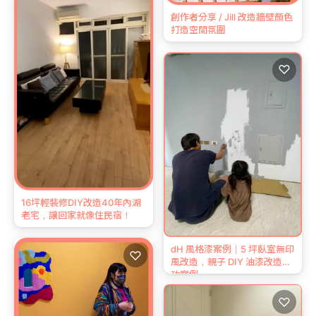
創作者分享 / Jill 改造牆壁顏色
打造空間氛圍
♡
16坪輕裝修DIY改造40年內湖
老宅，讓回家就像住民宿！
dH 風格漆案例｜5 坪臥室無印
♡
風改造，親子 DIY 油漆改造成
功案例
♡