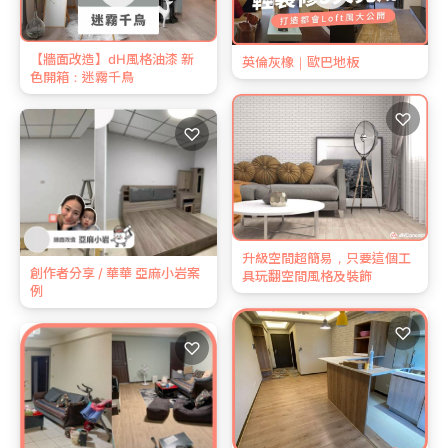
【牆面改造】dH風格油漆 新
英倫灰橡｜歐巴地板
色開箱：迷霧千鳥
♡
♡
升級空間超簡易，只要這個工
創作者分享 / 華華 亞麻小岩案
具玩翻空間風格及裝飾
例
♡
♡