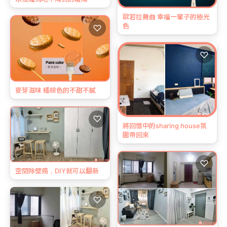
歐若拉舞曲 幸福一輩子的極光
色
♡
♡
麥芽滋味 橘棕色的不甜不膩
♡
將回憶中的sharing house氛
圍帶回來
♡
空間除壁癌，DIY就可以翻新
♡