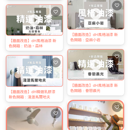
♡
♡
【牆面改造】dH風格油漆 新
色開箱：亞麻小岩
【牆面改造】dH風格油漆 新
色開箱：奶油・森林
♡
♡
【牆面改造】dH風格油漆 新
色開箱：眷戀晨光
【牆面改造】dH精選乳膠漆
新色開箱：淺潛馬爾地夫
♡
♡