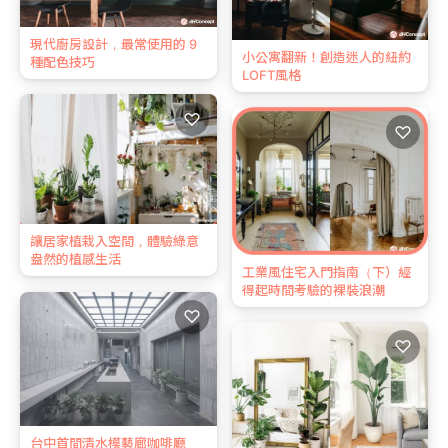
現代廚房設計，最常使用的 9
小公寓翻新！創造迷人的紐約
種配色技巧
LOFT風格
♡
♡
讓居家植栽入空間，體驗綠意
盎然的植感生活
工業風住宅入門指南（下）經
得起時間考驗的裸裝浪潮
♡
♡
台中首間清水模藝廊咖啡廳