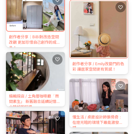
♡
♡
創作者分享｜BiBi對改造空間
改觀 更加珍惜自己創作的成
品！
♡
創作者分享 / Emily改變門的色
彩 讓居家空間更有質感！
♡
編輯探店 / 土角厝咖啡廳「微
間素生」 新舊融合延續記憶中
小時候的味道
懂生活 / 桌遊設計師張倚奇：
♡
在燈光暗的環境下最能激發靈
感