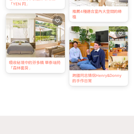
「YEN 円」
推薦4種適合室內大空間的綠
植
♡
♡
吸收秘境中的芬多精 華泰瑞苑
「森林套房」
跨國同志情侶Henry&Donny
的手作日常