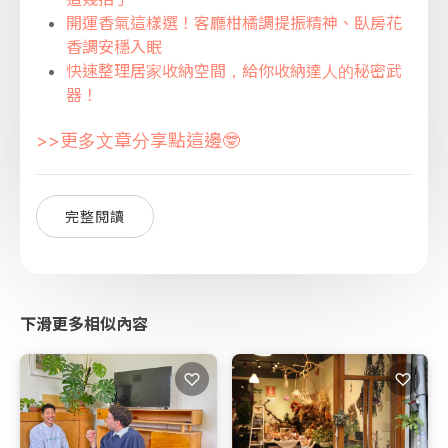
開運香氣這樣選！客廳柑橘調提振精神、臥房花
香調安穩入眠
快速整理居家收納空間，給你收納達人的秘密武
器！
>>更多文章分享點這邊🤓
完整閱讀
下滑更多相似內容
♡
♡