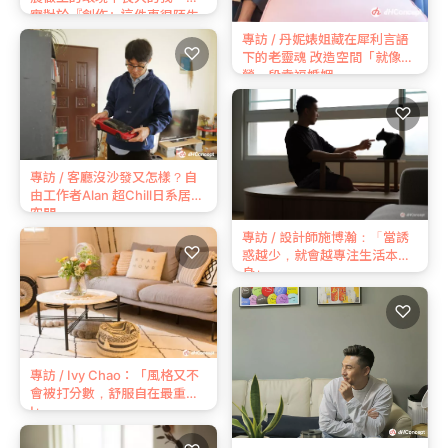
實對於『創作』這件事很陌⽣
專訪 / 丹妮婊姐藏在犀利言語
♡
下的老靈魂 改造空間「就像經
營一段幸福婚姻」
♡
專訪 / 客廳沒沙發又怎樣？自
由工作者Alan 超Chill日系居家
空間
專訪 / 設計師施博瀚：「當誘
♡
惑越少，就會越專注生活本
身」
♡
專訪 / Ivy Chao：「風格又不
會被打分數，舒服自在最重要
!」