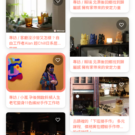
♡
專訪 / 賴瑞 北漂後回鄉找到歸
屬感 擁有家帶來的安定力量
♡
專訪 / 客廳沒沙發又怎樣？自
由工作者Alan 超Chill日系居家
空間
♡
專訪 / 賴瑞 北漂後回鄉找到歸
屬感 擁有家帶來的安定力量
♡
專訪 / 小嵐 孕後開啟斜槓人生
老宅變身11色繽紛手作工作坊
♡
古蹟裡的「下班隨手作」 多元
課程、價格實在體驗手作帶來
的成就感！