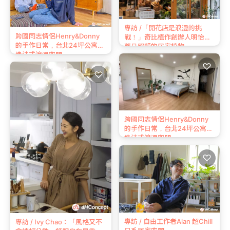
專訪 /「開花店是浪漫的挑
跨國同志情侶Henry&Donny
戰！」奇比植作創辦人明怡推
的手作日常，台北24坪公寓打
薦易照顧的居家植物
造法式浪漫空間
♡
♡
跨國同志情侶Henry&Donny
的手作日常，台北24坪公寓打
造法式浪漫空間
♡
專訪 / 自由工作者Alan 超Chill
專訪 / Ivy Chao：「風格又不