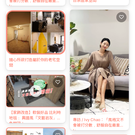
日系居家空間
會被打分數，舒服自在最重要
!」
♡
♡
隨心所欲打造屬於你的老宅空
間
♡
【家飾改造】軟裝好品 比利時
地毯： 異國風『文藝岩灰』花
專訪 / Ivy Chao：「風格又不
色開箱！
會被打分數，舒服自在最重要
!」