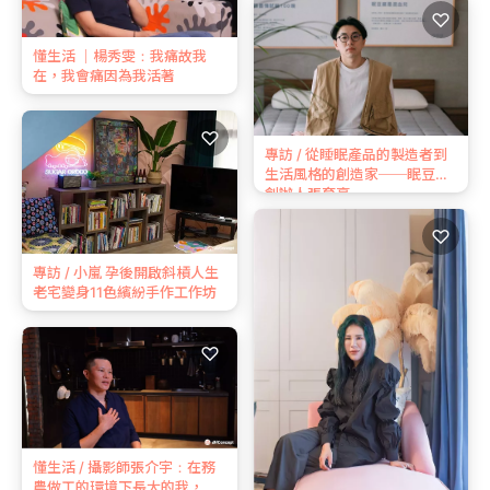
♡
懂生活 ｜楊秀雯：我痛故我
在，我會痛因為我活著
♡
專訪 / 從睡眠產品的製造者到
生活風格的創造家──眠豆腐
創辦人張育豪
♡
專訪 / 小嵐 孕後開啟斜槓人生
老宅變身11色繽紛手作工作坊
♡
懂生活 / 攝影師張介宇：在務
農做⼯的環境下長⼤的我，其