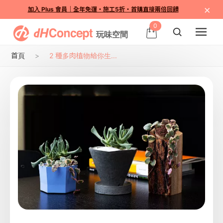
×
加入 Plus 會員｜全年免運・施工5折・首購直接兩倍回饋
0
首頁
2 種多肉植物給你生...