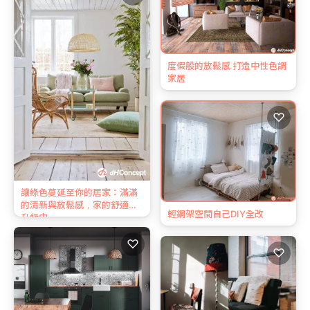
度假般的放鬆感 打造中性色調
家居
♡
讓綠色蔓延至你的居家：滿滿
的清新與放鬆感，家的舒適度
輕鋼架空間自己DIY全改
升級中
♡
♡