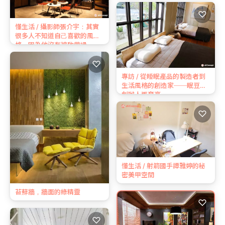
♡
懂生活 / 攝影師張介宇：其實
很多⼈不知道⾃⼰喜歡的風
格，因為他沒有被啟蒙過
♡
專訪 / 從睡眠產品的製造者到
生活風格的創造家──眠豆腐
創辦人張育豪
♡
懂生活 / 射箭國手譚雅婷的秘
密美甲空間
苔蘚牆，牆面的綠精靈
♡
♡