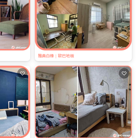
雅典白橡｜歐巴地板
♡
♡