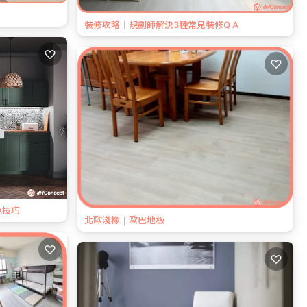
裝修攻略｜規劃師解決3種常見裝修Q A
♡
♡
色技巧
北歐淺橡｜歐巴地板
♡
♡