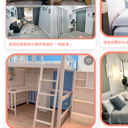
淺潛馬爾地夫油
空間快速簡單又兼併質感的「 輕裝潢 」
♡