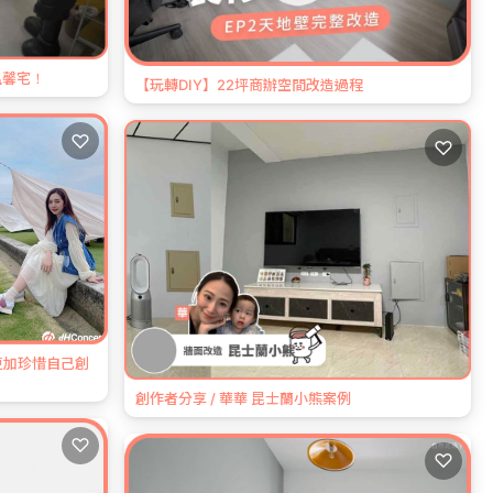
溫馨宅！
【玩轉DIY】22坪商辦空間改造過程
♡
♡
 更加珍惜自己創
創作者分享 / 華華 昆士蘭小熊案例
♡
♡