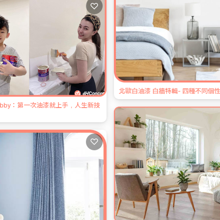
♡
北歐白油漆 白牆特輯- 四種不同個
bby：第一次油漆就上手，人生新技
♡