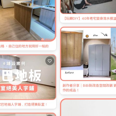
【玩轉DIY】40年老宅變身清水模
格 ，自己住的地方就用好一點的
♡
創作者分享｜BiBi對改造空間改觀
作的成品！
歐巴地板人字鋪，打造絕美臥室！