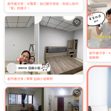
創作者分享｜米寶家：自己動手改造，完成心目中
「家」的樣子！
♡
創作者分享｜A
能解鎖
創作者分享 / 華華 亞麻小岩案例
♡