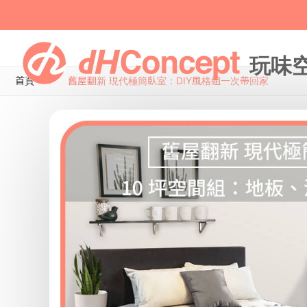
首頁
舊屋翻新 現代極簡臥室：DIY風格組一次帶回家