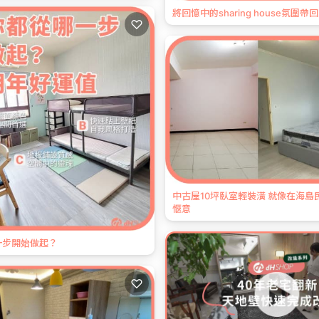
將回憶中的sharing house氛圍帶
♡
中古屋10坪臥室輕裝潢 就像在海島
愜意
一步開始做起？
♡