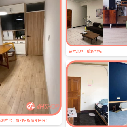
哥本森林｜歐巴地板
年內湖老宅，讓回家就像住民宿！