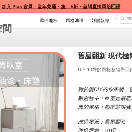
加入 Plus 會員｜全年免運・施工5折・首購直接兩倍回饋
歐巴地板
風格油漆
媒體報導
舊屋翻新 現代極
DIY 10坪的風格整組
對於愛DIY的你來說
新過程中，臥室是最能
簡的風格，那麼就讓我
改造屋況：舊屋翻新
改造坪數：10坪