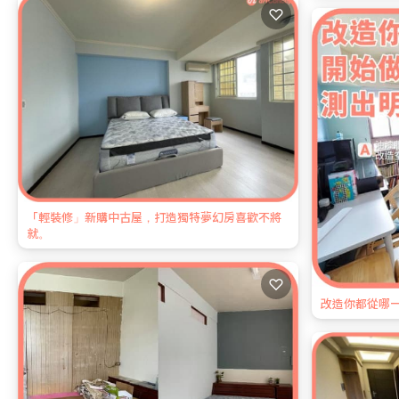
♡
「輕裝修」新購中古屋，打造獨特夢幻房喜歡不將
就。
♡
改造你都從哪