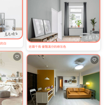
性的白
迷霧千鳥 優雅滿分的綠灰色
♡
♡