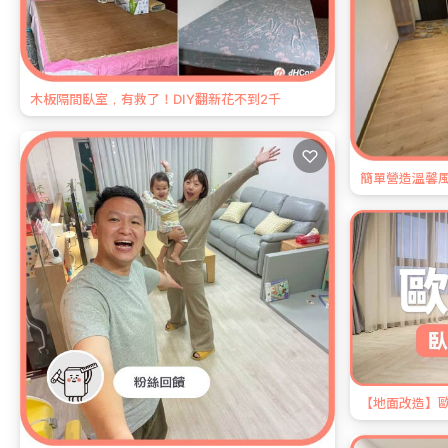
木板隔間臥室，有救了！DIY翻新花不到2千
♡
簡單營造溫馨風
【地面改造】