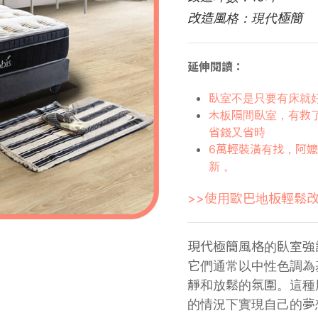
改造風格：現代極簡
延伸閱讀：
臥室不是只要有床就
木板隔間臥室，有救了
省錢又省時
6萬輕裝潢有找，阿
新 。
>>使用歐巴地板輕鬆改
現代極簡風格的臥室強
它們通常以中性色調為
靜和放鬆的氛圍。這種
的情況下實現自己的夢想