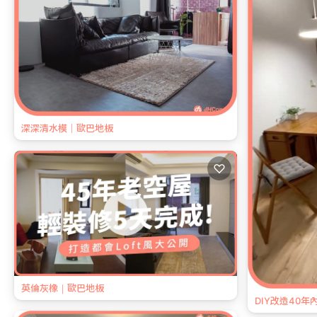
深深清水模｜歐巴地板
♡
英倫灰橡｜歐巴地板
DIY改造40