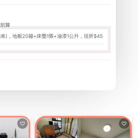
越划算
車)，地板20箱+床墊1張+油漆1公升，現折$45
簡臥室：DIY風格組一次帶回家
♡
♡