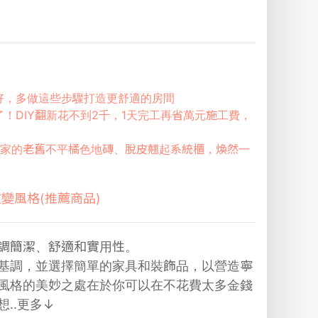
好，多做這些步驟打造更舒適的房間
！DIY翻新花不到2千，1天完工再省萬元施工費，
嬤家的老舊不平橘色地磚、脫皮翹起系統櫃，煥然一
變風格(推薦商品)
調簡潔、舒適和實用性。
基調，並選擇簡單的家具和裝飾品，以營造寧
風格的美妙之處在於你可以在不花費太多金錢
..
更多↓