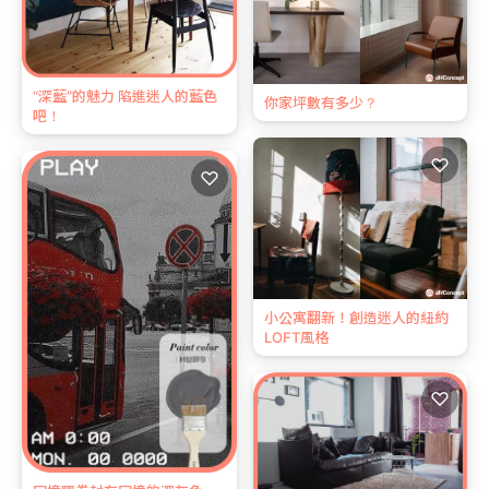
“深藍”的魅力 陷進迷人的藍色
你家坪數有多少？
吧！
♡
♡
小公寓翻新！創造迷人的紐約
LOFT風格
♡