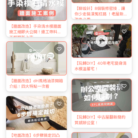
【聊設計】8個裝修密技，讓
你少走裝潢冤枉路 ！老屋新家
改造必看
【牆面改造】手染清水模牆面
♡
施工細節大公開！連工帶料施
工服務新上市
♡
【玩轉DIY】40年老宅變身清
水模溫馨宅！
【牆面改造】dH風格油漆開箱
♡
介紹！四大特點一次看
♡
【玩轉DIY】中古屋翻新簡約
質感辦公室！
【地面改造】6步驟搞定凹凸