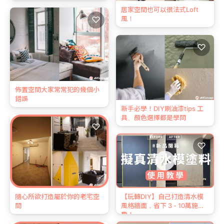
居家空間也可以很法式Loft
♡
風！
♡
佈置空間大家常常犯的幾個小
錯誤
新手必學！DIY刷油漆tips 工
具、顏色選擇都是學問
♡
♡
【玩轉DIY】自己打造清水模
隨心所欲打造屬於你的老宅空
風格牆面，省下 3 - 10萬施工
間
費！