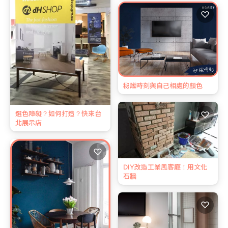
♡
秘謐時刻與自己相處的顏色
♡
選色障礙？如何打造？快來台
北展示店
♡
DIY改造工業風客廳！用文化
石牆
♡