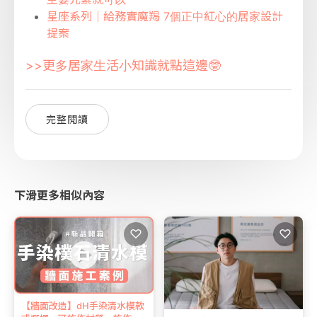
星座系列｜給務實魔羯 7個正中紅心的居家設計
提案
>>更多居家生活小知識就點這邊🤓
完整閱讀
下滑更多相似內容
♡
♡
【牆面改造】dH手染清水模款