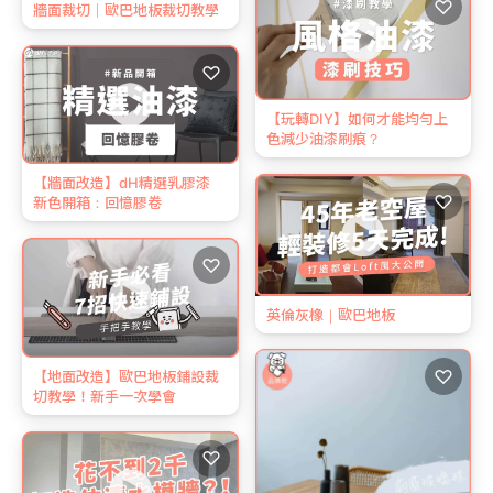
♡
牆面裁切｜歐巴地板裁切教學
♡
【玩轉DIY】如何才能均勻上
色減少油漆刷痕？
【牆面改造】dH精選乳膠漆
♡
新色開箱：回憶膠卷
♡
英倫灰橡｜歐巴地板
♡
【地面改造】歐巴地板鋪設裁
切教學！新手一次學會
♡