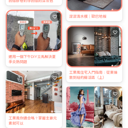
回憶膠卷封存回憶的深灰色
♡
深深清水模｜歐巴地板
♡
運用一個下午DIY立馬解決夏
季炎熱問題
工業風住宅入門指南：從東倫
♡
敦到紐約蘇活區（上）
♡
工業風你適合嗎？掌握主要元
素就可以