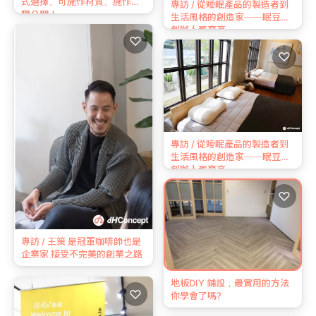
式選擇、可施作材質、施作步
專訪 / 從睡眠產品的製造者到
驟公開！
生活風格的創造家──眠豆腐
創辦人張育豪
♡
♡
專訪 / 從睡眠產品的製造者到
生活風格的創造家──眠豆腐
創辦人張育豪
♡
專訪 / 王策 是冠軍咖啡師也是
企業家 接受不完美的創業之路
地板DIY 鋪設，最實用的方法
♡
你學會了嗎?