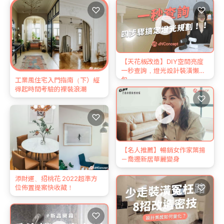
♡
♡
【天花板改造】DIY空間亮度
一秒查詢，燈光設計裝潢懶人
包
工業風住宅入門指南（下）經
得起時間考驗的裸裝浪潮
♡
♡
【名人推薦】暢銷女作家葉揚
－喬遷新居華麗變身
添財運、招桃花 2022超準方
♡
位佈置提案快收藏！
♡