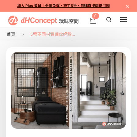
×
加入 Plus 會員｜全年免運・施工5折・首購直接兩倍回饋
0
首頁
5種不同材質讓你輕鬆...