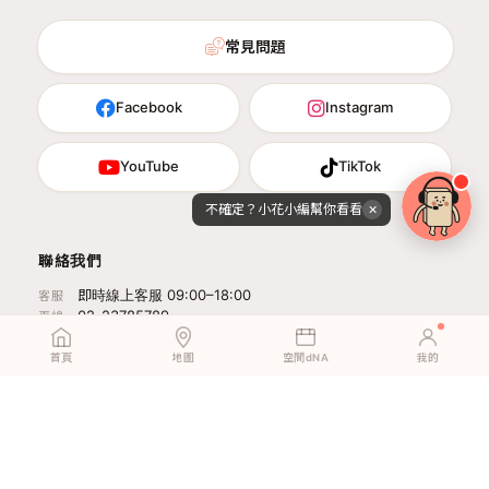
常見問題
Facebook
Instagram
YouTube
TikTok
不確定？小花小編幫你看看
✕
聯絡我們
即時線上客服 09:00–18:00
客服
02-23785789
專線
cs.dhshop@gmail.com
業務
首頁
地圖
空間dNA
我的
粉絲實鋪案例
·
展示店預約
·
DIY地板指南
·
租屋地板指南
·
免膠地板指南
·
DIY油漆指南
·
輕裝修指南
·
品牌佐證
·
媒體報導
·
隱私權政策
運嘉國際股份有限公司 · 25049634