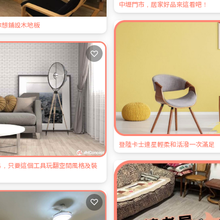
中壢門市，居家好品來這看吧！
你想鋪設木地板
♡
登陸卡士達星輕柔和活潑一次滿足
易，只要這個工具玩翻空間風格及裝
♡