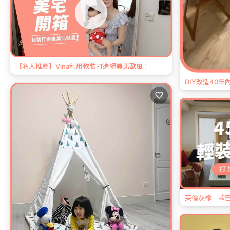
【名人推薦】Vina利用軟裝打造絕美北歐風！
DIY改造40
♡
英倫灰橡｜歐