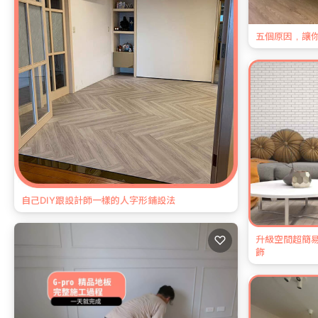
五個原因，讓
自己DIY跟設計師一樣的人字形鋪設法
♡
升級空間超簡
飾