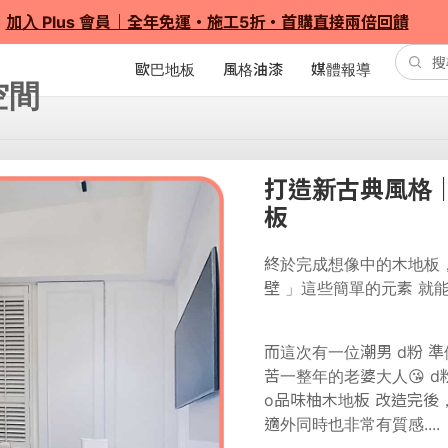
加入 Plus 會員｜全年免運・施工5折・首購直接兩倍回饋
歐巴地板
風格油漆
媒體報導
打造新古典風格
板
終於完成想像中的木地板，
壁 」這些簡單的元素 就
而這次有一位潮男 d粉 
苦一整年的老婆大人😘 d
o品味柚木地板 改造完
適外同時也非常有質感....