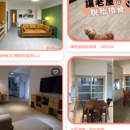
讓老屋脫胎換骨｜d粉Q&A
師解決3種常見裝修Q A
♡
北歐淺橡｜歐巴地板