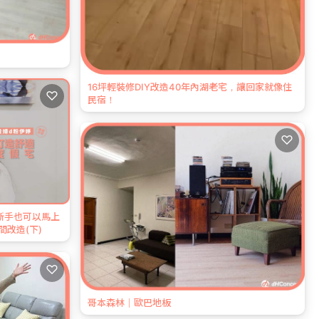
16坪輕裝修DIY改造40年內湖老宅，讓回家就像住
♡
民宿！
♡
新手也可以馬上
改造(下)
♡
哥本森林｜歐巴地板