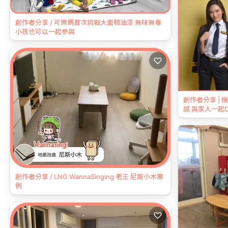
創作者分享 / 可樂媽首次挑戰大面積油漆 無味無毒
小孩也可以一起參與
♡
創作者分享 |
感 與家人一起
創作者分享 / LNG WannaSinging 老王 尼斯小木案
例
♡