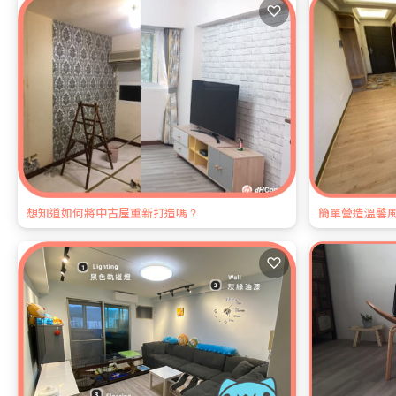
♡
想知道如何將中古屋重新打造嗎？
簡單營造溫馨風
♡