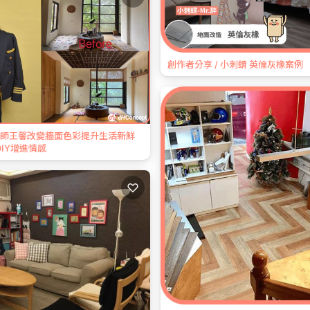
創作者分享 / 小刺蝟 英倫灰橡案例
 機師王馨改變牆面色彩提升生活新鮮
DIY增進情感
♡