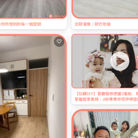
造你所想到的每一個空間
北歐淺橡｜歐巴地板
♡
【玩轉DIY】客廳裝修把握3重點，
掌握居家風格｜d粉專業保母伊婷空間