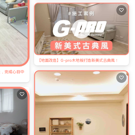
♡
【地面改造】G-pro木地板打造新美式古典風！
造，完成心目中
♡
♡