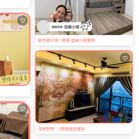
♡
創作者分享 / 華華 亞麻小岩案例
♡
♡
沒想到吧，2款壁紙這樣貼