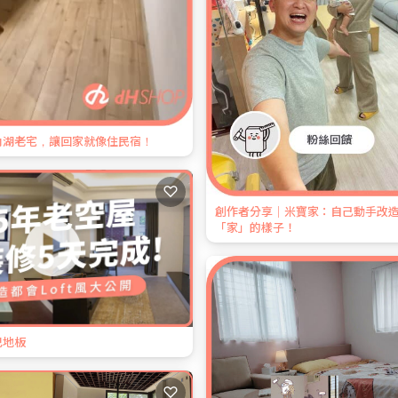
年內湖老宅，讓回家就像住民宿！
♡
創作者分享｜米寶家：自己動手改
「家」的樣子！
巴地板
♡