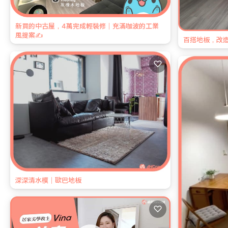
新買的中古屋，4萬完成輕裝修｜充滿咖波的工業
風提案✍️
百搭地板，改
♡
深深清水模｜歐巴地板
♡