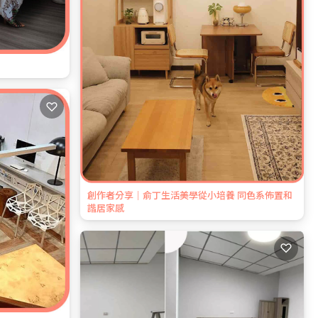
♡
創作者分享｜俞丁生活美學從小培養 同色系佈置和
諧居家感
♡