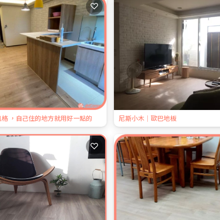
♡
格 ，自己住的地方就用好一點的
尼斯小木｜歐巴地板
♡