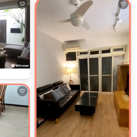
♡
♡
♡