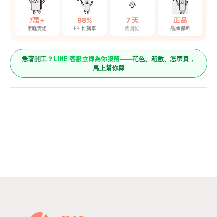
7萬+
98%
7 天
正品
家庭實證
FB 推薦率
鑑賞期
品牌保固
LINE 客服立即為你服務
急著開工？
——花色、箱數、怎麼買，
馬上幫你算