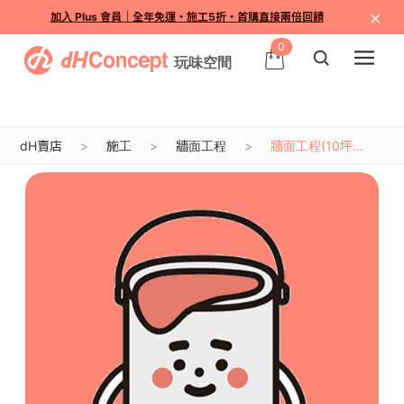
×
加入 Plus 會員｜全年免運・施工5折・首購直接兩倍回饋
0
dH賣店
施工
牆面工程
牆面工程(10坪...