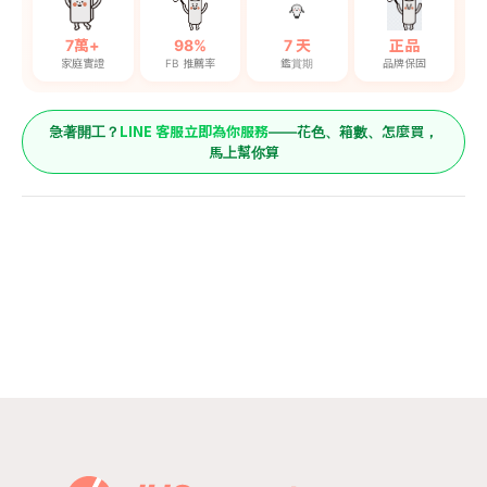
7萬+
98%
7 天
正品
家庭實證
FB 推薦率
鑑賞期
品牌保固
LINE 客服立即為你服務
急著開工？
——花色、箱數、怎麼買，
馬上幫你算