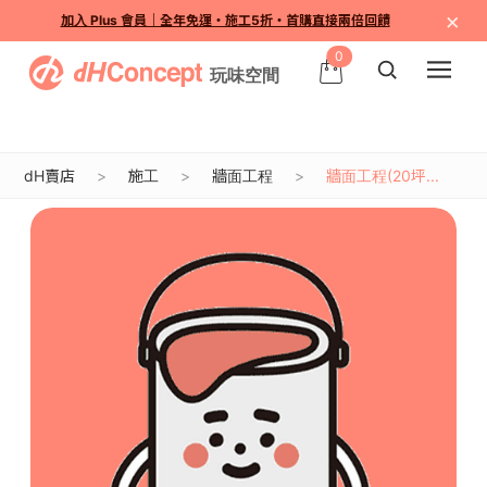
×
加入 Plus 會員｜全年免運・施工5折・首購直接兩倍回饋
0
dH賣店
施工
牆面工程
牆面工程(20坪...