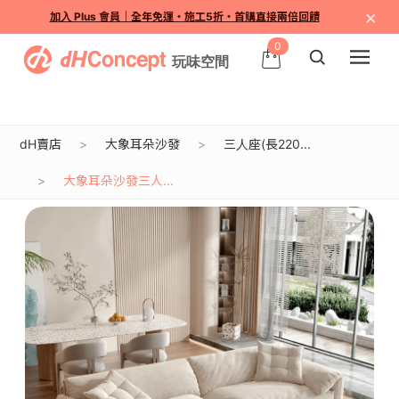
×
加入 Plus 會員｜全年免運・施工5折・首購直接兩倍回饋
0
dH賣店
大象耳朵沙發
三人座(長220...
大象耳朵沙發三人...