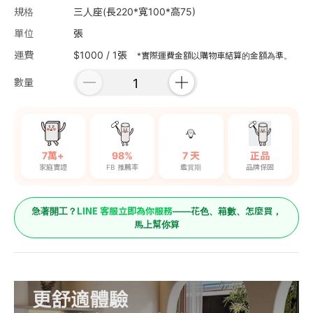
規格
三人座(長220*寬100*高75)
單位
張
運費
$1000 / 1張
*實際運費金額以購物車結算的金額為準。
數量
7萬+
98%
7 天
正品
家庭實證
FB 推薦率
鑑賞期
品牌保固
LINE 客服立即為你服務
急著開工？
——花色、箱數、怎麼買，
馬上幫你算