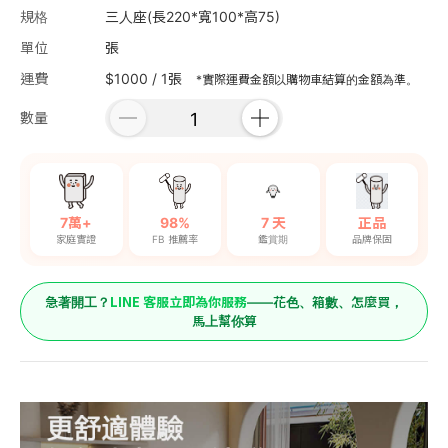
規格
三人座(長220*寬100*高75)
單位
張
運費
$1000 / 1張
*實際運費金額以購物車結算的金額為準。
數量
7萬+
98%
7 天
正品
家庭實證
FB 推薦率
鑑賞期
品牌保固
LINE 客服立即為你服務
急著開工？
——花色、箱數、怎麼買，
馬上幫你算