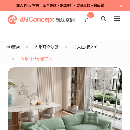
×
加入 Plus 會員｜全年免運・施工5折・首購直接兩倍回饋
0
dH賣店
大象耳朵沙發
三人座(長220...
大象耳朵沙發三人...