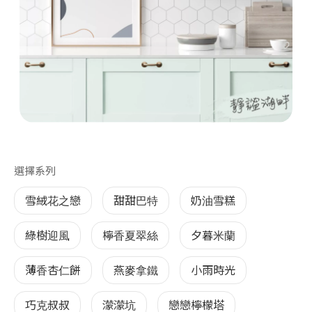
第 1 張，共 1 張
選擇系列
雪絨花之戀
甜甜巴特
奶油雪糕
綠樹迎風
檸香夏翠絲
夕暮米蘭
薄香杏仁餅
燕麥拿鐵
小雨時光
巧克叔叔
濛濛坑
戀戀檸檬塔