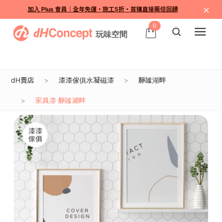
×
加入 Plus 會員｜全年免運・施工5折・首購直接兩倍回饋
0
dH賣店
漆漆傢俱水凝磁漆
靜謐湖畔
家具漆 靜謐湖畔