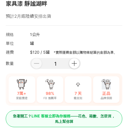
家具漆 靜謐湖畔
預計2月底陸續安排出貨
規格
1公升
單位
罐
運費
$120 / 5罐
*實際運費金額以購物車結算的金額為準。
數量
7萬+
98%
7 天
正品
家庭實證
FB 推薦率
鑑賞期
品牌保固
LINE 客服立即為你服務
急著開工？
——花色、箱數、怎麼買，
馬上幫你算