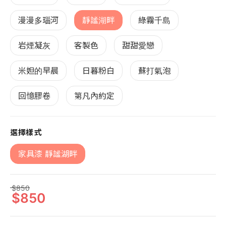
漫漫多瑙河
靜謐湖畔
綠霧千島
岩煙凝灰
客製色
甜甜愛戀
米妲的早晨
日暮粉白
蘇打氣泡
回憶膠卷
第凡內約定
選擇樣式
家具漆 靜謐湖畔
850
850