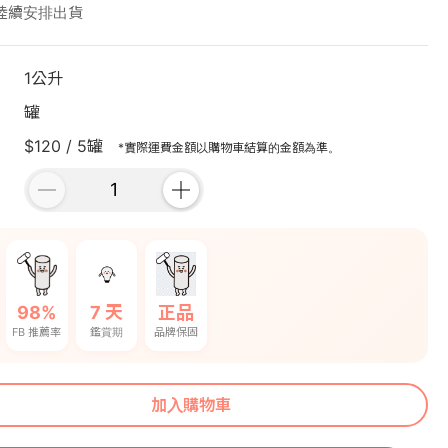
陸續安排出貨
1公升
罐
$120 / 5罐
*實際運費金額以購物車結算的金額為準。
98%
7 天
正品
FB 推薦率
鑑賞期
品牌保固
加入購物車