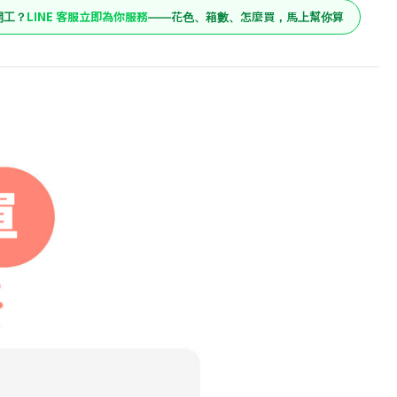
LINE 客服立即為你服務
開工？
——花色、箱數、怎麼買，馬上幫你算
850
原價
 巧克叔叔
850
預購價
加入購物車