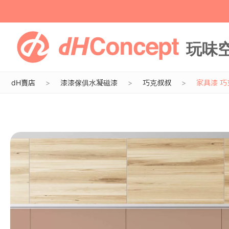
dH賣店
漆漆傢俱水凝磁漆
巧克叔叔
家具漆 巧