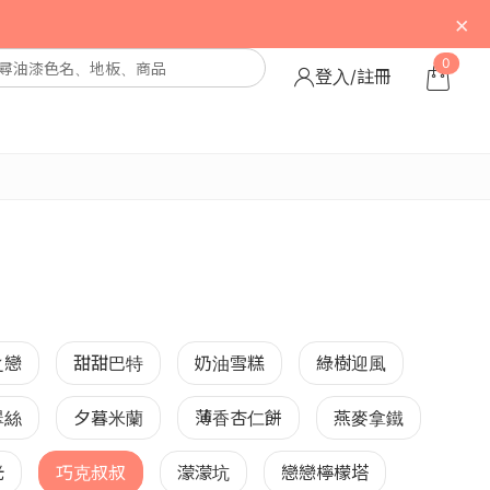
×
0
登入/註冊
之戀
甜甜巴特
奶油雪糕
綠樹迎風
翠絲
夕暮米蘭
薄香杏仁餅
燕麥拿鐵
光
巧克叔叔
濛濛坑
戀戀檸檬塔