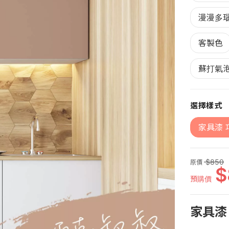
漫漫多
客製色
蘇打氣
選擇樣式
家具漆 
850
原價
預購價
家具漆