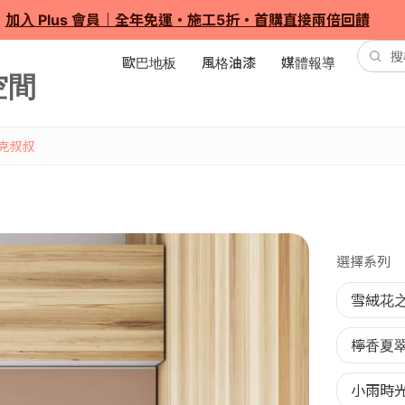
加入 Plus 會員｜全年免運・施工5折・首購直接兩倍回饋
歐巴地板
風格油漆
媒體報導
克叔叔
選擇系列
雪絨花
檸香夏
小雨時