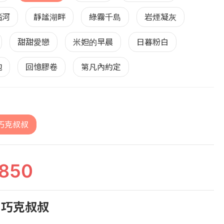
瑙河
靜謐湖畔
綠霧千島
岩煙凝灰
甜甜愛戀
米妲的早晨
日暮粉白
泡
回憶膠卷
第凡內約定
巧克叔叔
850
 巧克叔叔