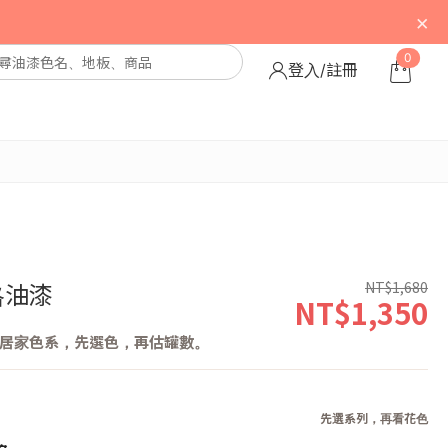
×
0
登入/註冊
NT$1,680
格油漆
NT$1,350
居家色系，先選色，再估罐數。
先選系列，再看花色