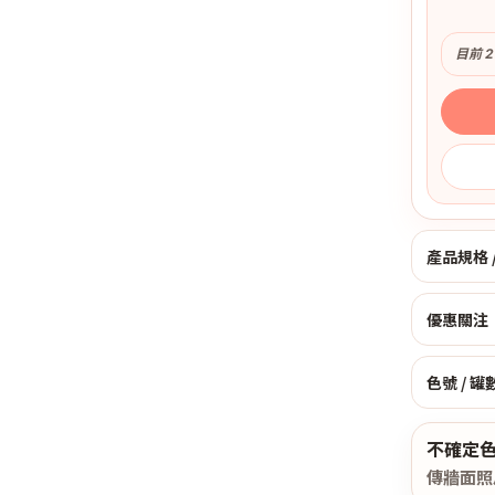
目前 
產品規格 
優惠關注：
色號 / 罐
不確定
傳牆面照