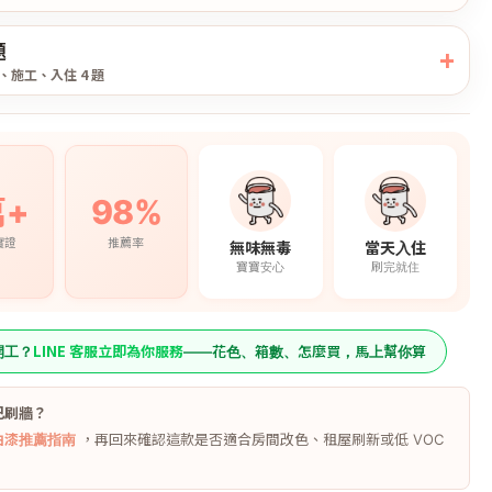
題
、施工、入住 4 題
萬+
98%
實證
推薦率
無味無毒
當天入住
寶寶安心
刷完就住
LINE 客服立即為你服務
開工？
——花色、箱數、怎麼買，馬上幫你算
己刷牆？
Y油漆推薦指南
，再回來確認這款是否適合房間改色、租屋刷新或低 VOC
。