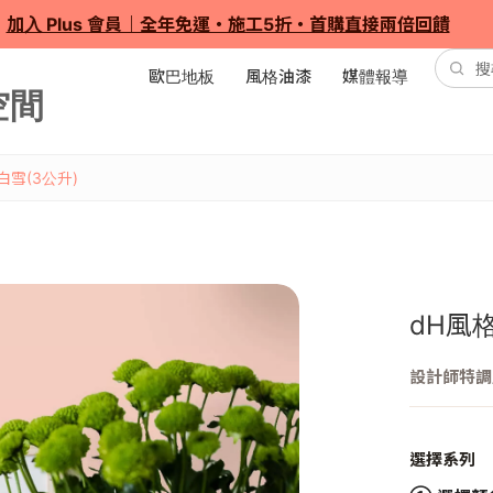
加入 Plus 會員｜全年免運・施工5折・首購直接兩倍回饋
歐巴地板
風格油漆
媒體報導
白雪(3公升)
dH風
設計師特調
選擇系列