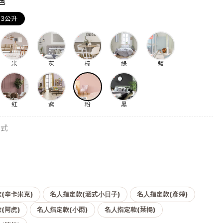
色
3公升
米
灰
棕
綠
藍
紅
紫
粉
黑
方式
(辛卡米克)
名人指定款(涵式小日子)
名人指定款(彥婷)
(阿虎)
名人指定款(小雨)
名人指定款(葉揚)