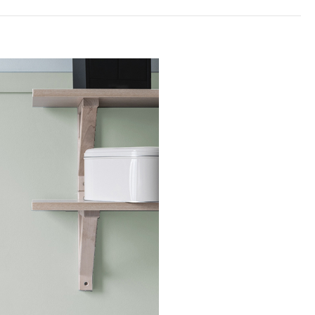
1680
原價
 櫻櫻白雪(3公
1350
預購價
加入購物車