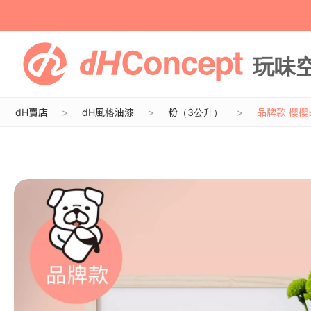
dH賣店
dH風格油漆
粉（3公升）
品牌款 櫻櫻