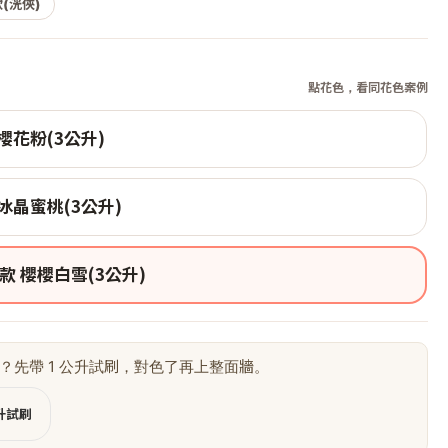
(洸俠)
點花色，看同花色案例
櫻花粉(3公升)
冰晶蜜桃(3公升)
款 櫻櫻白雪(3公升)
？先帶 1 公升試刷，對色了再上整面牆。
公升試刷