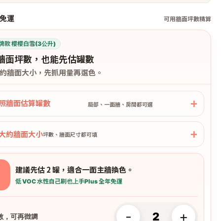
免運
可用牆面坪數精算
牌款 櫻櫻白雪(3公升)
牆面坪數，也能先估罐數
約牆面大小，先抓用量再選色。
照牆面估算罐數
局部、一面牆、房間都可選
大約牆面大小
坪數、牆面尺寸都可填
建議先估 2 罐，適合一面主牆換色。
低 VOC 水性
自己刷也上手
Plus 全年免運
-
+
數，可再微調