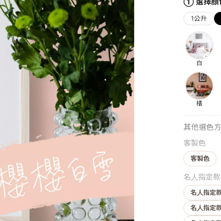
① 選擇顏
1公升
白
橘
其他選色
客製色
客製色
名人指定款
名人指定款
名人指定款