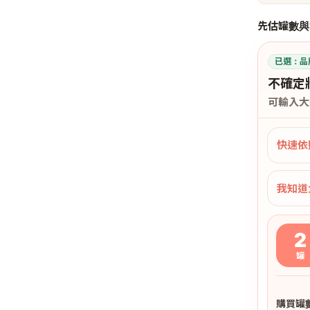
先估罐數與
已選：
品
不確定
可輸入大
快速依
我知道
2
罐
購買罐