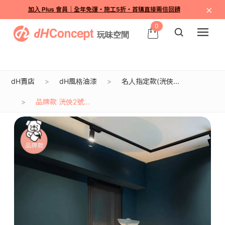
×
加入 Plus 會員｜全年免運・施工5折・首購直接兩倍回饋
0
dH賣店
dH風格油漆
名人指定款(洸俠...
品牌款 洸俠2號...