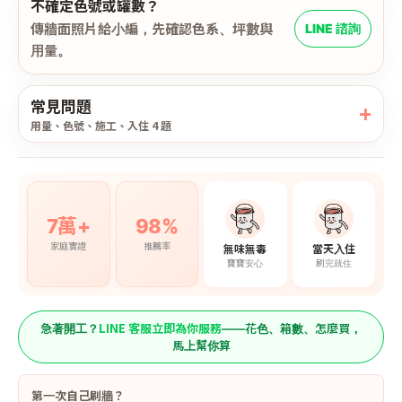
不確定色號或罐數？
傳牆面照片給小編，先確認色系、坪數與
LINE 諮詢
用量。
常見問題
用量、色號、施工、入住 4 題
7萬+
98%
家庭實證
推薦率
無味無毒
當天入住
寶寶安心
刷完就住
LINE 客服立即為你服務
急著開工？
——花色、箱數、怎麼買，
馬上幫你算
第一次自己刷牆？