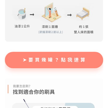
➤ 要 買 幾 罐 ？ 點 我 速 算