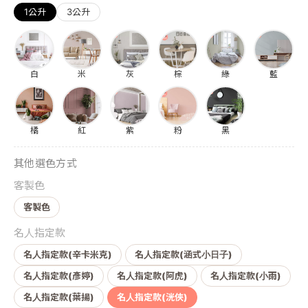
1公升
3公升
白
米
灰
棕
綠
藍
橘
紅
紫
粉
黑
其他選色方式
客製色
客製色
名人指定款
名人指定款(辛卡米克)
名人指定款(涵式小日子)
名人指定款(彥婷)
名人指定款(阿虎)
名人指定款(小雨)
名人指定款(葉揚)
名人指定款(洸俠)