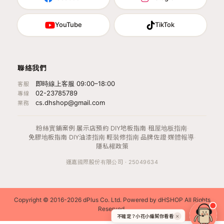
YouTube
TikTok
聯絡我們
即時線上客服 09:00–18:00
客服
02-23785789
專線
cs.dhshop@gmail.com
業務
粉絲實鋪案例
·
展示店預約
·
DIY地板指南
·
租屋地板指南
·
免膠地板指南
·
DIY油漆指南
·
輕裝修指南
·
品牌佐證
·
媒體報導
·
隱私權政策
運嘉國際股份有限公司 · 25049634
Copyright © 2016-2026 dPlus Co. Ltd. Powered by dHSHOP All Rights
Reserved.
不確定？小花小編幫你看看
✕