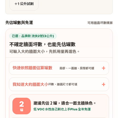
＋1 公升試刷
先估罐數與免運
可用牆面坪數精算
已選：
品牌款 洸俠2號(3公升)
不確定牆面坪數，也能先估罐數
可輸入大約牆面大小，先抓用量再選色。
快速依照牆面估算罐數
局部、一面牆、房間都可選
我知道大約牆面大小
坪數、牆面尺寸都可填
2
建議先估 2 罐，適合一面主牆換色。
低 VOC 水性
自己刷也上手
Plus 全年免運
罐