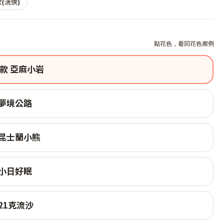
(洸俠)
點花色，看同花色案例
款 亞麻小岩
 夢境公路
 昆士蘭小熊
 小日好眠
21克流沙