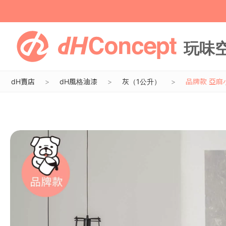
dH賣店
dH風格油漆
灰（1公升）
品牌款 亞麻