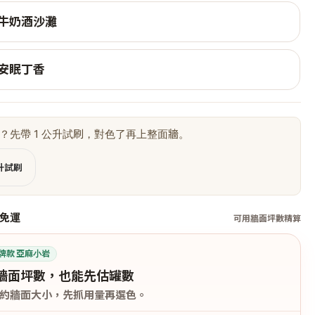
 牛奶酒沙灘
 安眠丁香
？先帶 1 公升試刷，對色了再上整面牆。
公升試刷
免運
可用牆面坪數精算
牌款 亞麻小岩
牆面坪數，也能先估罐數
約牆面大小，先抓用量再選色。