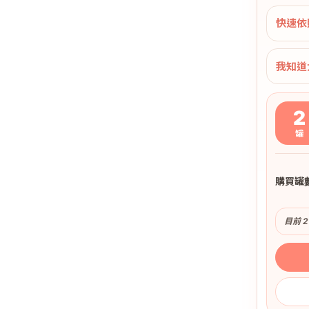
快速依
我知道
2
罐
購買罐
目前 