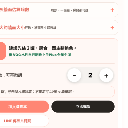
照牆面估算罐數
局部、一面牆、房間都可選
大約牆面大小
坪數、牆面尺寸都可填
建議先估 2 罐，適合一面主牆換色。
低 VOC 水性
自己刷也上手
Plus 全年免運
-
+
數，可再微調
2 罐，可先加入購物車；不確定可 LINE 小編確認。
加入購物車
立即購買
LINE 傳照片確認