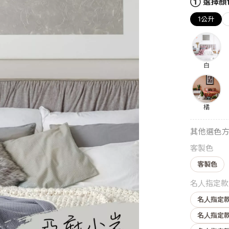
① 選擇顏
1公升
白
橘
其他選色
客製色
客製色
名人指定款
名人指定款
名人指定款