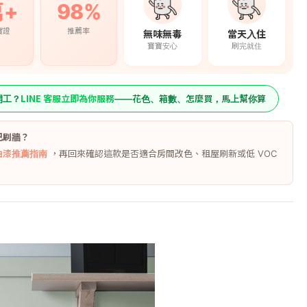
萬+
98%
實證
推薦率
無味無毒
當天入住
寶寶安心
刷完就住
LINE 客服立即為你服務
開工？
——花色、箱數、怎麼買，馬上幫你算
己刷牆？
Y油漆推薦指南
，再回來確認這款是否適合房間改色、租屋刷新或低 VOC
。
560
原價
 亞麻小岩
450
預購價