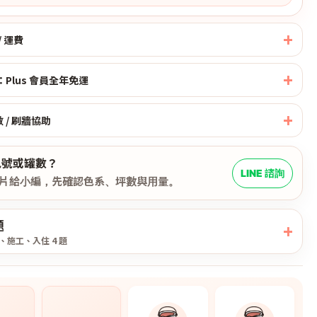
/ 運費
Plus 會員全年免運
數 / 刷牆協助
色號或罐數？
LINE 諮詢
片給小編，先確認色系、坪數與用量。
題
、施工、入住 4 題