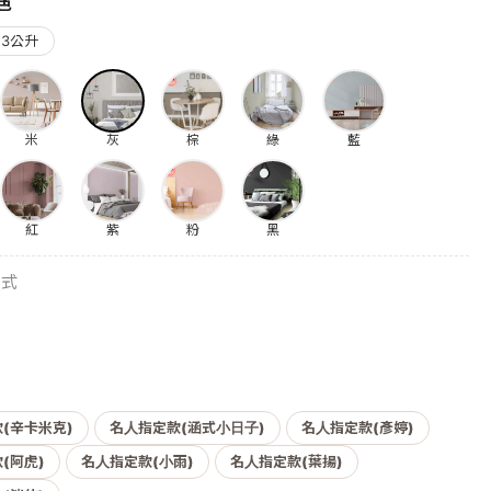
色
3公升
米
灰
棕
綠
藍
紅
紫
粉
黑
方式
(辛卡米克)
名人指定款(涵式小日子)
名人指定款(彥婷)
(阿虎)
名人指定款(小雨)
名人指定款(葉揚)