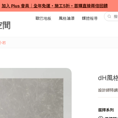
加入 Plus 會員｜全年免運・施工5折・首購直接兩倍回饋
歐巴地板
風格油漆
媒體報導
小岩
dH風
設計師特調
選擇系列