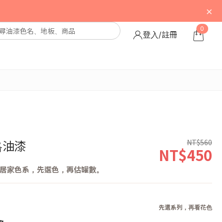
×
0
登入/註冊
NT$560
格油漆
NT$450
居家色系，先選色，再估罐數。
先選系列，再看花色