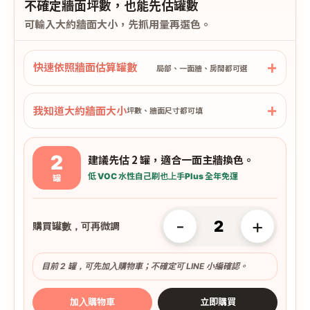
不確定牆面坪數，也能先估罐數
可輸入大約牆面大小，先抓用量再選色。
快速依照牆面估算罐數
局部、一面牆、房間都可選
我知道大約牆面大小
坪數、牆面尺寸都可填
2
建議先估 2 罐，適合一面主牆換色。
低 VOC 水性
自己刷也上手
Plus 全年免運
罐
-
+
購買罐數，可再微調
目前 2 罐，可先加入購物車；不確定可 LINE 小編確認。
加入購物車
立即購買