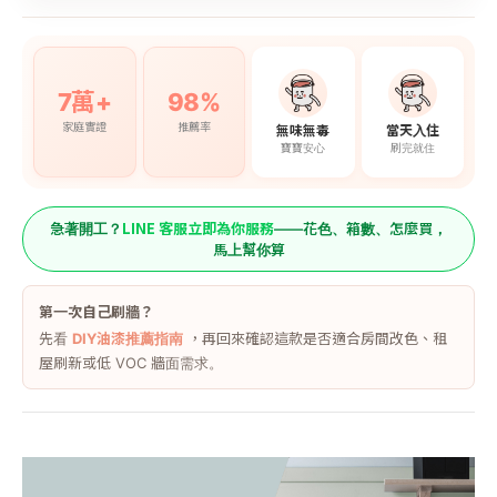
7萬+
98%
家庭實證
推薦率
無味無毒
當天入住
寶寶安心
刷完就住
LINE 客服立即為你服務
急著開工？
——花色、箱數、怎麼買，
馬上幫你算
第一次自己刷牆？
先看
DIY油漆推薦指南
，再回來確認這款是否適合房間改色、租
屋刷新或低 VOC 牆面需求。