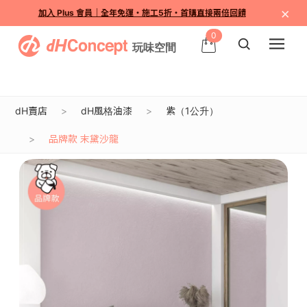
×
加入 Plus 會員｜全年免運・施工5折・首購直接兩倍回饋
0
dH賣店
dH風格油漆
紫（1公升）
品牌款 末黛沙龍