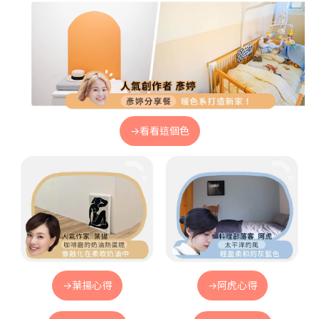
→看看這個色
→葉揚心得
→阿虎心得