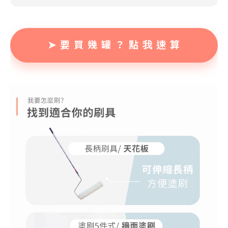
➤ 要 買 幾 罐 ？ 點 我 速 算