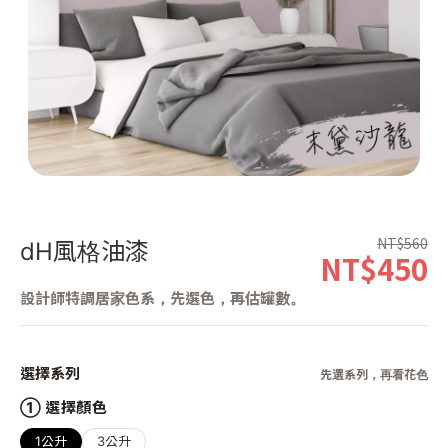
第 1 張，共 1 張
NT$560
dH風格油漆
NT$450
設計師特調居家色系，先選色，再估罐數。
選擇系列
先選系列，再看花色
① 選擇顏色
1公升
3公升