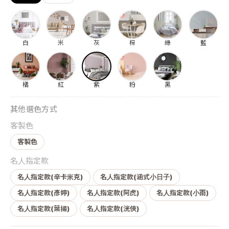
白
米
灰
棕
綠
藍
橘
紅
紫
粉
黑
其他選色方式
客製色
客製色
名人指定款
名人指定款(辛卡米克)
名人指定款(涵式小日子)
名人指定款(彥婷)
名人指定款(阿虎)
名人指定款(小雨)
名人指定款(葉揚)
名人指定款(洸俠)