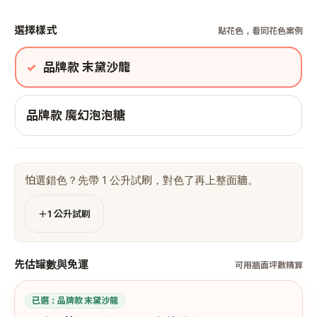
選擇樣式
點花色，看同花色案例
品牌款 末黛沙龍
品牌款 魔幻泡泡糖
怕選錯色？先帶 1 公升試刷，對色了再上整面牆。
＋1 公升試刷
先估罐數與免運
可用牆面坪數精算
已選：
品牌款 末黛沙龍