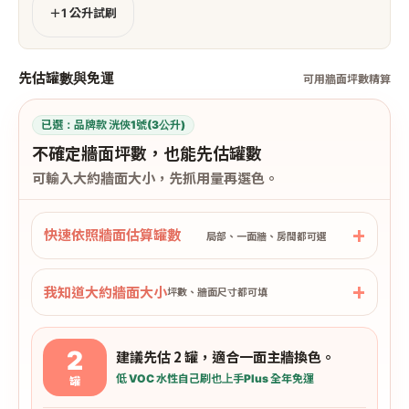
＋1 公升試刷
先估罐數與免運
可用牆面坪數精算
已選：
品牌款 洸俠1號(3公升)
不確定牆面坪數，也能先估罐數
可輸入大約牆面大小，先抓用量再選色。
快速依照牆面估算罐數
局部、一面牆、房間都可選
我知道大約牆面大小
坪數、牆面尺寸都可填
2
建議先估 2 罐，適合一面主牆換色。
低 VOC 水性
自己刷也上手
Plus 全年免運
罐