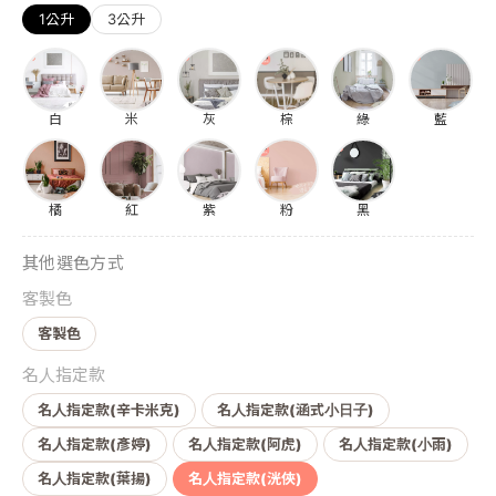
1公升
3公升
白
米
灰
棕
綠
藍
橘
紅
紫
粉
黑
其他選色方式
客製色
客製色
名人指定款
名人指定款(辛卡米克)
名人指定款(涵式小日子)
名人指定款(彥婷)
名人指定款(阿虎)
名人指定款(小雨)
名人指定款(葉揚)
名人指定款(洸俠)