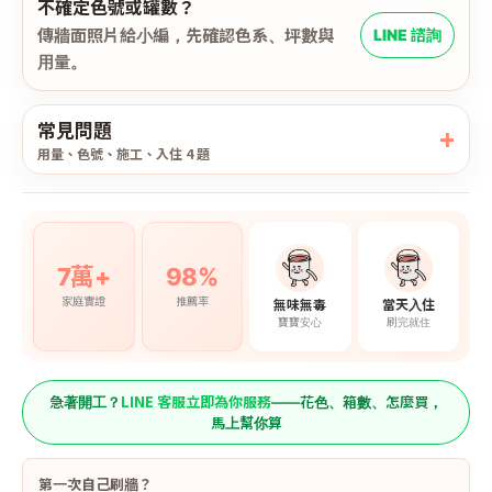
不確定色號或罐數？
傳牆面照片給小編，先確認色系、坪數與
LINE 諮詢
用量。
常見問題
用量、色號、施工、入住 4 題
7萬+
98%
家庭實證
推薦率
無味無毒
當天入住
寶寶安心
刷完就住
LINE 客服立即為你服務
急著開工？
——花色、箱數、怎麼買，
馬上幫你算
第一次自己刷牆？