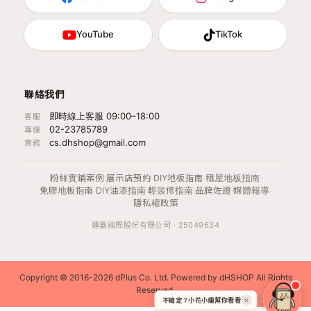
YouTube
TikTok
聯絡我們
即時線上客服 09:00–18:00
客服
02-23785789
專線
cs.dhshop@gmail.com
業務
粉絲實鋪案例
·
展示店預約
·
DIY地板指南
·
租屋地板指南
·
免膠地板指南
·
DIY油漆指南
·
輕裝修指南
·
品牌佐證
·
媒體報導
·
隱私權政策
運嘉國際股份有限公司 · 25049634
Copyright © 2016-2026 dPlus Co. Ltd. Powered by dHSHOP All Rights
Reserved.
不確定？小花小編幫你看看
✕