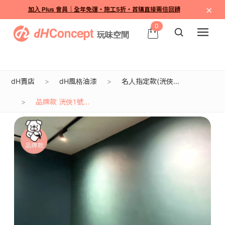
×
加入 Plus 會員｜全年免運・施工5折・首購直接兩倍回饋
0
dH賣店
dH風格油漆
名人指定款(洸俠...
品牌款 洸俠1號...