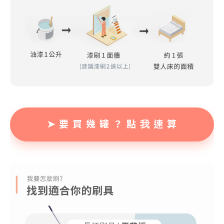
➤ 要 買 幾 罐 ？ 點 我 速 算