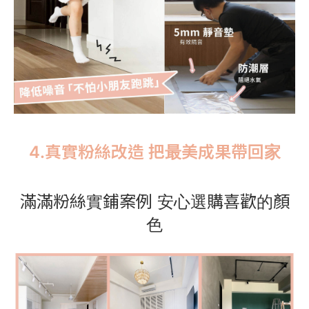
4.真實粉絲改造 把最美成果帶回家
滿滿粉絲實鋪案例 安心選購喜歡的顏
色