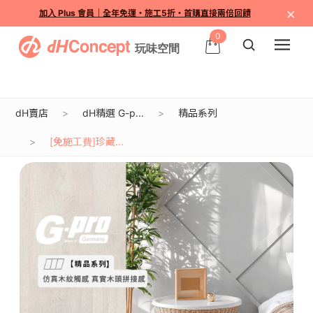
×
加入 Plus 會員｜全年免運・施工5折・首購直接兩倍回饋
0
dH賣店
dH精選 G-p...
精品系列
[免施工費]珍藏...