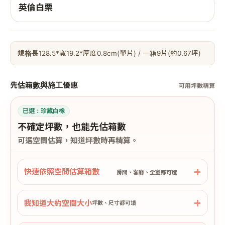
英倫白栗
規格
長128.5*寬19.2*厚度0.8cm(單片) / 一箱9片(約0.67坪)
先估箱數與施工優惠
可用坪數精算
已選：
珍藏白橡
不確定坪數，也能先估箱數
可選空間估算，知道坪數時再精算。
快速依照空間估算箱數
房間、客廳、全室都可選
我知道大約空間大小
坪數、尺寸都可填