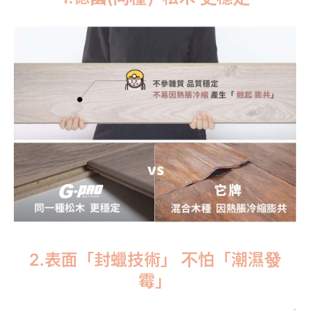
2.表面「封蠟技術」 不怕「潮濕發
霉」