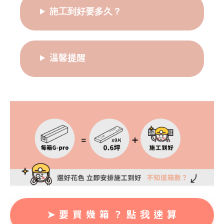
施工到好要多久？
溫馨提醒
➤ 要 買 幾 箱 ？ 點 我 速 算