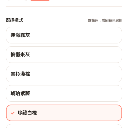
選擇樣式
點花色，看同花色案例
迷濛霧灰
慵懶米灰
雲杉淺棕
琥珀紫藤
珍藏白橡