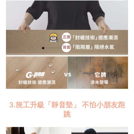
3.施工升級「靜音墊」 不怕小朋友跑
跳