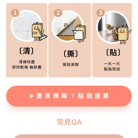
➤ 要 買 幾 箱 ？ 點 我 速 算
常見QA