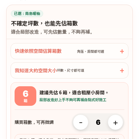
已選：
南島暖柚
不確定坪數，也能先估箱數
適合局部改造，可先估數量，不夠再補。
快速依照空間估算箱數
角落、房間都可選
我知道大約空間大小
坪數、尺寸都可填
6
建議先估 6 箱，適合租屋小房間。
局部改造好上手
不夠可再補
自黏式好施工
箱
-
+
購買箱數，可再微調