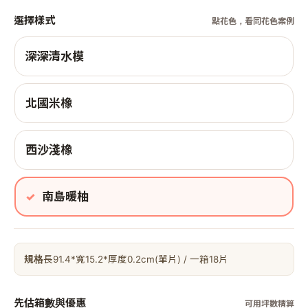
選擇樣式
點花色，看同花色案例
深深清水模
北國米橡
西沙淺橡
南島暖柚
規格
長91.4*寬15.2*厚度0.2cm(單片) / 一箱18片
先估箱數與優惠
可用坪數精算