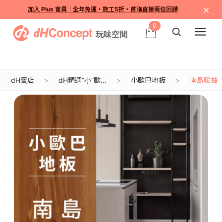
×
加入 Plus 會員｜全年免運・施工5折・首購直接兩倍回饋
0
dH賣店
dH精選“小”歐...
小歐巴地板
南島暖柚