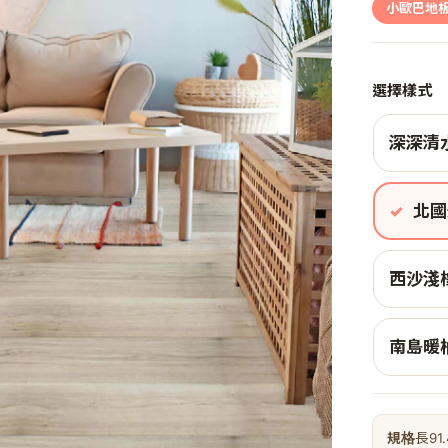
小歐巴地
選擇樣式
深深清
北國
西沙淺
南島暖
規格
長91