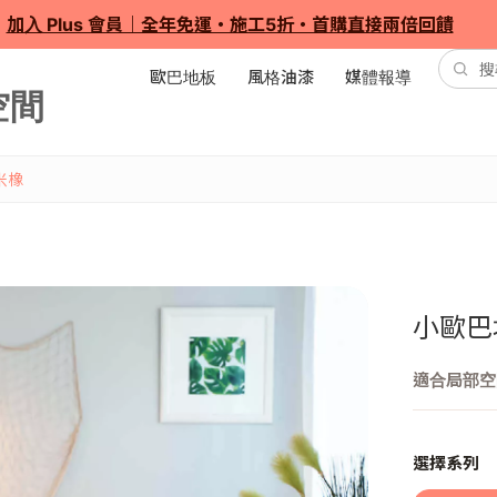
加入 Plus 會員｜全年免運・施工5折・首購直接兩倍回饋
歐巴地板
風格油漆
媒體報導
米橡
小歐巴
適合局部空
選擇系列