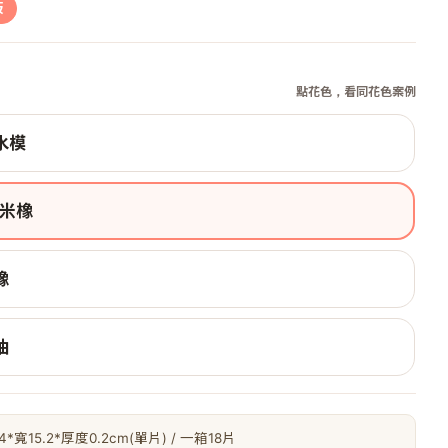
板
點花色，看同花色案例
水模
米橡
橡
柚
.4*寬15.2*厚度0.2cm(單片) / 一箱18片