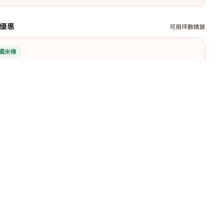
優惠
可用坪數精算
國米橡
坪數，也能先估箱數
改造，可先估數量，不夠再補。
照空間估算箱數
角落、房間都可選
大約空間大小
坪數、尺寸都可填
建議先估 6 箱，適合租屋小房間。
局部改造好上手
不夠可再補
自黏式好施工