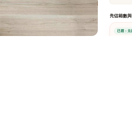
先估箱數與
已選：
北
不確定
適合局部
快速依
我知道
6
箱