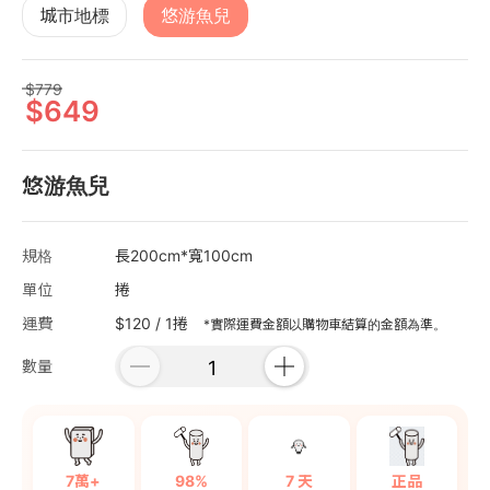
城市地標
悠游魚兒
779
649
悠游魚兒
規格
長200cm*寬100cm
單位
捲
運費
$120 / 1捲
*實際運費金額以購物車結算的金額為準。
數量
7萬+
98%
7 天
正品