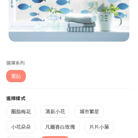
第 1 張，共 1 張
選擇系列
窗貼
選擇樣式
胭脂梅花
清新小花
城市繁星
小花朵朵
凡爾賽白玫瑰
片片小葉