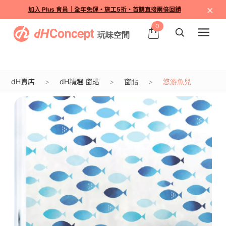
×
加入 Plus 會員｜全年免運・施工5折・首購直接兩倍回饋
0
dH賣店
dH精選 窗貼
窗貼
悠游魚兒