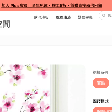
加入 Plus 會員｜全年免運・施工5折・首購直接兩倍回饋
歐巴地板
風格油漆
媒體報導
選擇系列
窗貼
選擇樣式
胭脂梅