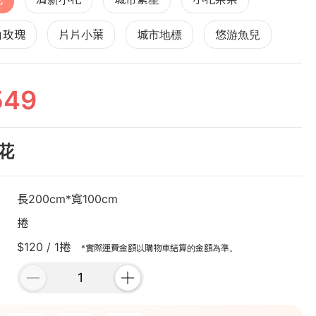
白玫瑰
片片小葉
城市地標
悠游魚兒
549
花
長200cm*寬100cm
捲
$120 / 1捲
*實際運費金額以購物車結算的金額為準。