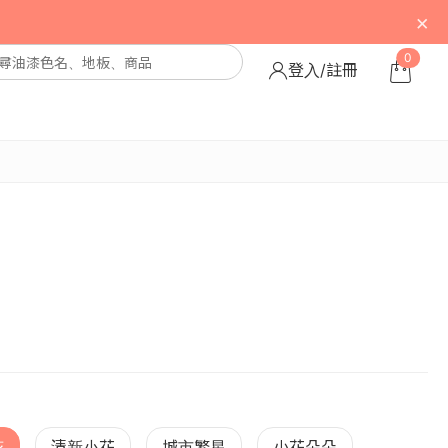
×
0
登入/註冊
花
清新小花
城市繁星
小花朵朵