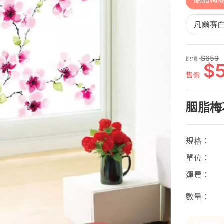
凡爾賽
659
原價
售價
胭脂梅
規格
單位
運費
數量