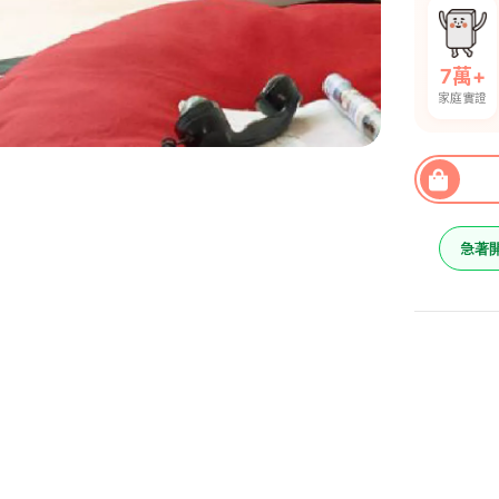
7萬+
家庭實證
急著
胭脂梅