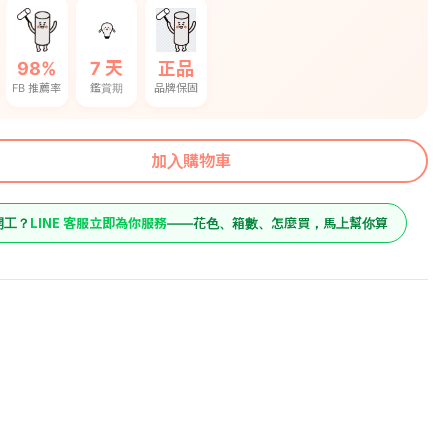
98%
7 天
正品
FB 推薦率
鑑賞期
品牌保固
加入購物車
LINE 客服立即為你服務
開工？
——花色、箱數、怎麼買，馬上幫你算
659
原價
花
549
售價