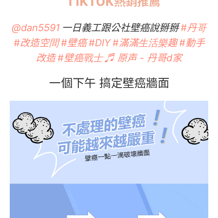
TikTok
熱銷推薦
一日義工跟公社壁癌說掰掰
@dan5591
#丹哥
#改造空間
#壁癌
#DIY
#滿滿生活樂趣
#動手
改造
#壁癌戰士
♬ 原声 - 丹哥d家
一個下午 搞定壁癌牆面