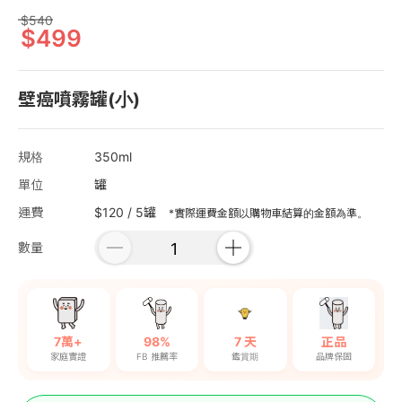
540
499
壁癌噴霧罐(小)
規格
350ml
單位
罐
運費
$120 / 5罐
*實際運費金額以購物車結算的金額為準。
數量
7萬+
98%
7 天
正品
家庭實證
FB 推薦率
鑑賞期
品牌保固