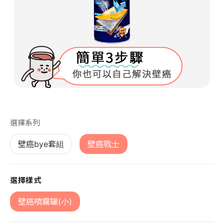
第 1 張，共 1 張
選擇系列
壁癌bye套組
壁癌戰士
選擇樣式
壁癌噴霧罐(小)