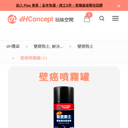
×
加入 Plus 會員｜全年免運・施工5折・首購直接兩倍回饋
0
dH賣店
壁癌戰士, 解決...
壁癌戰士
壁癌噴霧罐(小)