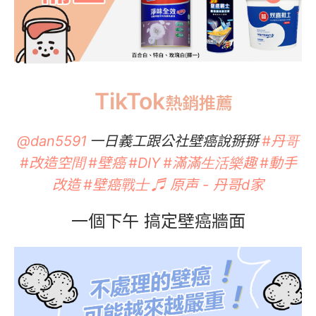
TikTok
熱銷推薦
一日義工跟公社壁癌說掰掰
@dan5591
#丹哥
#改造空間
#壁癌
#DIY
#滿滿生活樂趣
#動手
改造
#壁癌戰士
♬ 原声 - 丹哥d家
一個下午 搞定壁癌牆面