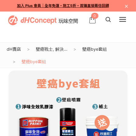
×
加入 Plus 會員｜全年免運・施工5折・首購直接兩倍回饋
0
dH賣店
壁癌戰士, 解決...
壁癌bye套組
壁癌bye套組