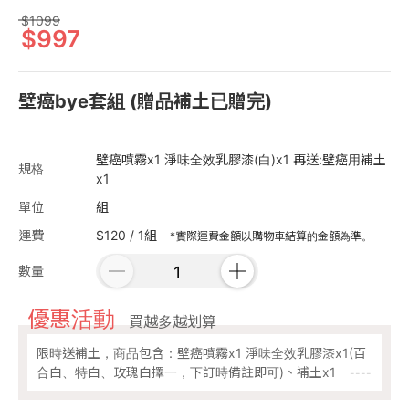
1099
997
壁癌bye套組 (贈品補土已贈完)
壁癌噴霧x1 淨味全效乳膠漆(白)x1 再送:壁癌用補土
規格
x1
單位
組
運費
$120 / 1組
*實際運費金額以購物車結算的金額為準。
數量
優惠活動
買越多越划算
限時送補土，商品包含：壁癌噴霧x1 淨味全效乳膠漆x1(百
合白、特白、玫瑰白擇一，下訂時備註即可)、補土x1