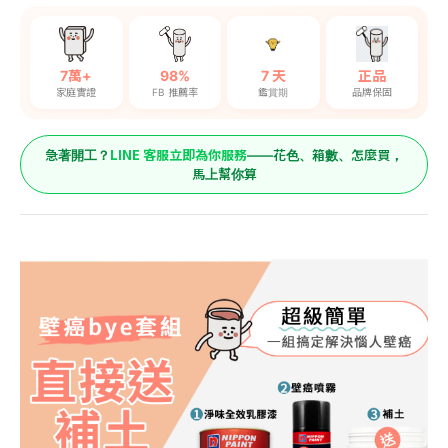
7萬+
98%
7 天
正品
家庭實證
FB 推薦率
鑑賞期
品牌保固
LINE 客服立即為你服務
急著開工？
——花色、箱數、怎麼買，
馬上幫你算