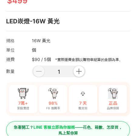
499
LED崁燈-16W 黃光
規格
16W 黃光
單位
個
運費
$90 / 5個
*實際運費金額以購物車結算的金額為準。
數量
7萬+
98%
7 天
正品
家庭實證
FB 推薦率
鑑賞期
品牌保固
LINE 客服立即為你服務
急著開工？
——花色、箱數、怎麼買，
馬上幫你算