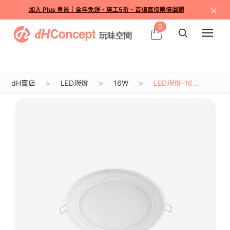
×
加入 Plus 會員｜全年免運・施工5折・首購直接兩倍回饋
0
dH賣店
LED崁燈
16W
LED崁燈-16...