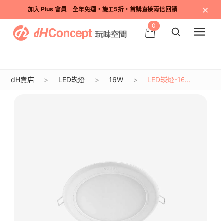
×
加入 Plus 會員｜全年免運・施工5折・首購直接兩倍回饋
0
dH賣店
LED崁燈
16W
LED崁燈-16...