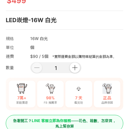
499
LED崁燈-16W 白光
規格
16W 白光
單位
個
運費
$90 / 5個
*實際運費金額以購物車結算的金額為準。
數量
7萬+
98%
7 天
正品
家庭實證
FB 推薦率
鑑賞期
品牌保固
LINE 客服立即為你服務
急著開工？
——花色、箱數、怎麼買，
馬上幫你算