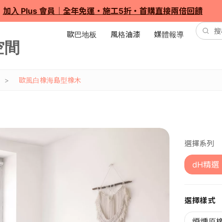
加入 Plus 會員｜全年免運・施工5折・首購直接兩倍回饋
歐巴地板
風格油漆
媒體報導
歐風白橡海島型橡木
選擇系列
dH精選
選擇樣式
煙燻原