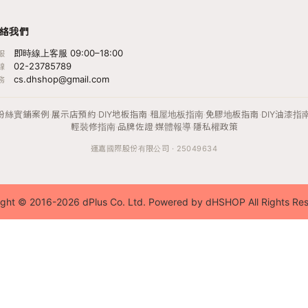
絡我們
即時線上客服 09:00–18:00
服
02-23785789
線
cs.dhshop@gmail.com
務
粉絲實鋪案例
·
展示店預約
·
DIY地板指南
·
租屋地板指南
·
免膠地板指南
·
DIY油漆指
輕裝修指南
·
品牌佐證
·
媒體報導
·
隱私權政策
運嘉國際股份有限公司 · 25049634
ght © 2016-2026 dPlus Co. Ltd. Powered by dHSHOP All Rights Re