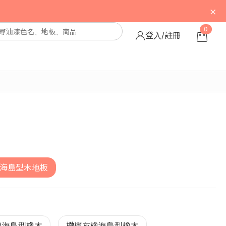
×
0
登入/註冊
 海島型木地板
橡海島型橡木
橄㰖灰橡海島型橡木