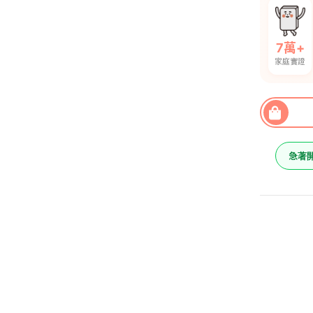
7萬+
家庭實證
急著
歐風白