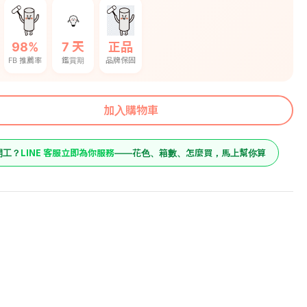
98%
7 天
正品
FB 推薦率
鑑賞期
品牌保固
加入購物車
LINE 客服立即為你服務
開工？
——花色、箱數、怎麼買，馬上幫你算
9150
原價
橡海島型橡木
9150
預購價