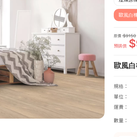
歐風白
9150
原價
預購價
歐風白
規格
單位
運費
數量