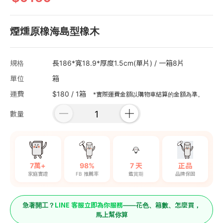
煙燻原橡海島型橡木
規格
長186*寬18.9*厚度1.5cm(單片) / 一箱8片
單位
箱
運費
$180 / 1箱
*實際運費金額以購物車結算的金額為準。
數量
7萬+
98%
7 天
正品
家庭實證
FB 推薦率
鑑賞期
品牌保固
LINE 客服立即為你服務
急著開工？
——花色、箱數、怎麼買，
馬上幫你算