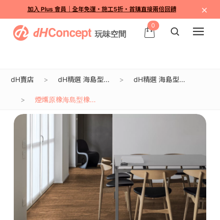
×
加入 Plus 會員｜全年免運・施工5折・首購直接兩倍回饋
0
dH賣店
dH精選 海島型...
dH精選 海島型...
煙燻原橡海島型橡...