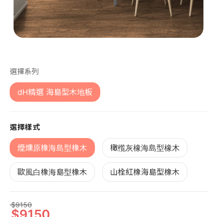
第 1 張，共 1 張
選擇系列
dH精選 海島型木地板
選擇樣式
煙燻原橡海島型橡木
橄㰖灰橡海島型橡木
歐風白橡海島型橡木
山栓紅橡海島型橡木
9150
9150