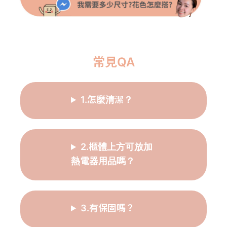
常見QA
1.怎麼清潔？
2.櫃體上方可放加
熱電器用品嗎？
3.有保固嗎？