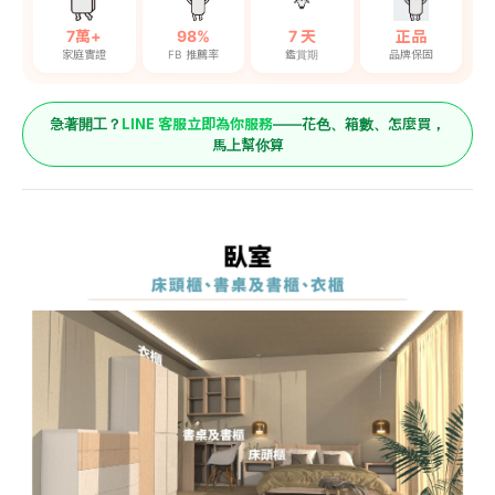
7萬+
98%
7 天
正品
家庭實證
FB 推薦率
鑑賞期
品牌保固
LINE 客服立即為你服務
急著開工？
——花色、箱數、怎麼買，
馬上幫你算