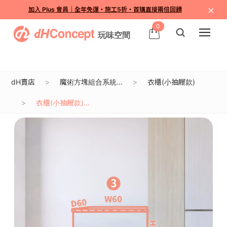
×
加入 Plus 會員｜全年免運・施工5折・首購直接兩倍回饋
0
dH賣店
魔術方塊組合系統...
衣櫃(小抽屜款)
衣櫃(小抽屜款)...