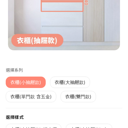
第 1 張，共 1 張
選擇系列
衣櫃(小抽屜款)
衣櫃(大抽屜款)
衣櫃(單門款 含五金)
衣櫃(雙門款)
選擇樣式