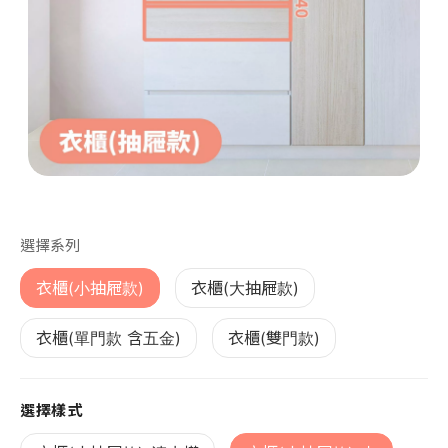
第 1 張，共 1 張
選擇系列
衣櫃(小抽屜款)
衣櫃(大抽屜款)
衣櫃(單門款 含五金)
衣櫃(雙門款)
選擇樣式