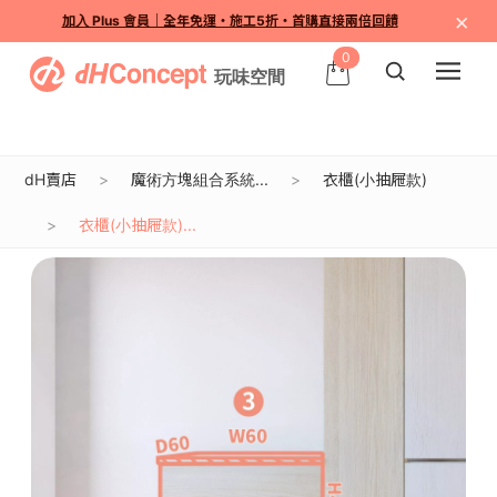
×
加入 Plus 會員｜全年免運・施工5折・首購直接兩倍回饋
0
dH賣店
魔術方塊組合系統...
衣櫃(小抽屜款)
衣櫃(小抽屜款)...