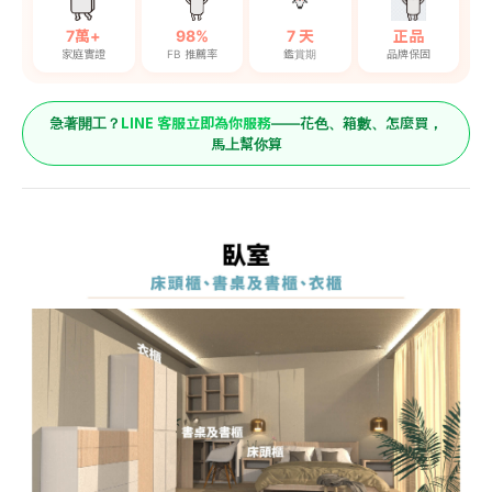
7萬+
98%
7 天
正品
家庭實證
FB 推薦率
鑑賞期
品牌保固
LINE 客服立即為你服務
急著開工？
——花色、箱數、怎麼買，
馬上幫你算