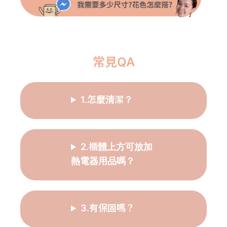
常見QA
1.怎麼清潔？
2.櫃體上方可放加
熱電器用品嗎？
3.有保固嗎？