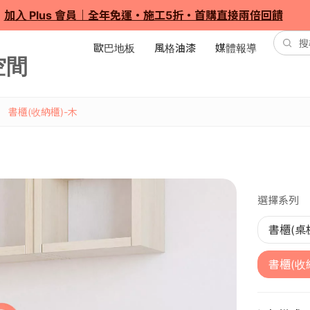
加入 Plus 會員｜全年免運・施工5折・首購直接兩倍回饋
歐巴地板
風格油漆
媒體報導
書櫃(收納櫃)-木
選擇系列
書櫃(桌
書櫃(收