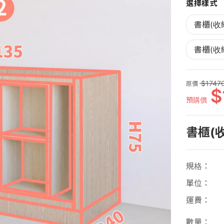
選擇樣式
書櫃(收
書櫃(收
1747
原價
預購價
書櫃(
規格
單位
運費
數量