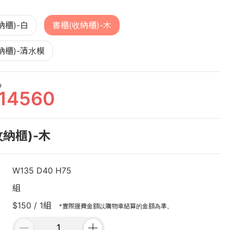
納櫃)-白
書櫃(收納櫃)-木
納櫃)-清水模
0
14560
收納櫃)-木
W135 D40 H75
組
$150 / 1組
*實際運費金額以購物車結算的金額為準。