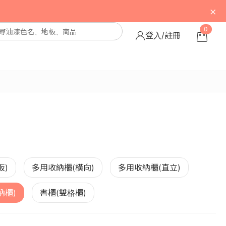
×
0
登入/註冊
板)
多用收納櫃(橫向)
多用收納櫃(直立)
納櫃)
書櫃(雙格櫃)