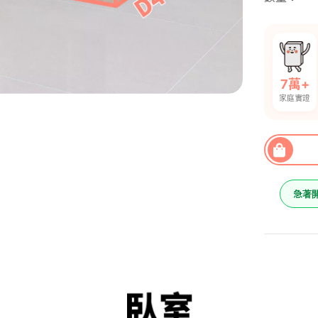
7萬+
家庭實證
急著
書櫃(