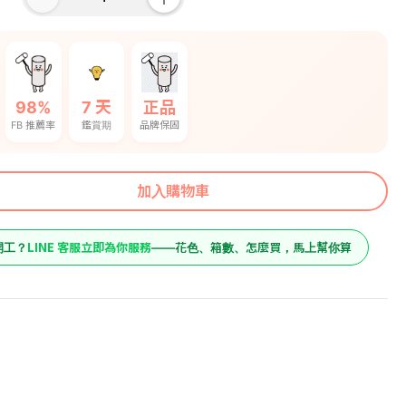
98%
7 天
正品
FB 推薦率
鑑賞期
品牌保固
加入購物車
LINE 客服立即為你服務
開工？
——花色、箱數、怎麼買，馬上幫你算
17470
原價
收納櫃)-木
14560
預購價