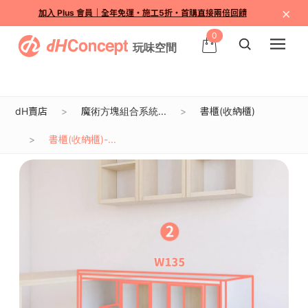
×
加入 Plus 會員｜全年免運・施工5折・首購直接兩倍回饋
0
dH賣店
魔術方塊組合系統...
書櫃(收納櫃)
書櫃(收納櫃)-...