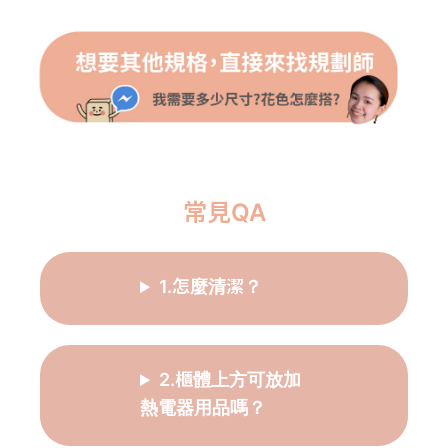
常見QA
1.怎麼清潔？
2.櫃體上方可放加
熱電器用品嗎？