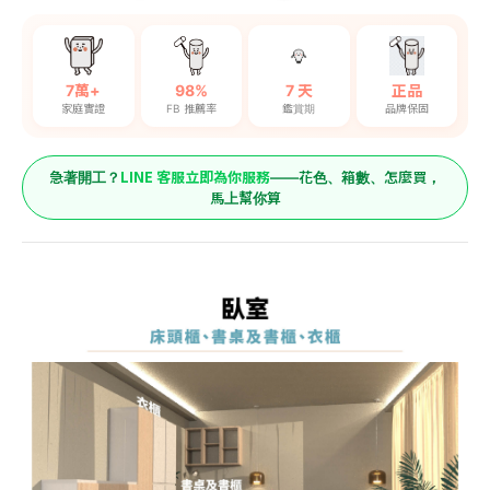
7萬+
98%
7 天
正品
家庭實證
FB 推薦率
鑑賞期
品牌保固
LINE 客服立即為你服務
急著開工？
——花色、箱數、怎麼買，
馬上幫你算