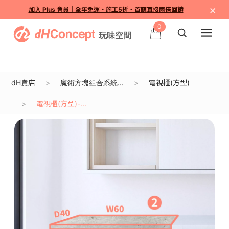
×
加入 Plus 會員｜全年免運・施工5折・首購直接兩倍回饋
0
dH賣店
魔術方塊組合系統...
電視櫃(方型)
電視櫃(方型)-...