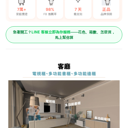
7萬+
98%
7 天
正品
家庭實證
FB 推薦率
鑑賞期
品牌保固
LINE 客服立即為你服務
急著開工？
——花色、箱數、怎麼買，
馬上幫你算