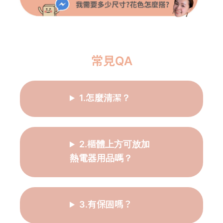
常見QA
1.怎麼清潔？
2.櫃體上方可放加
熱電器用品嗎？
3.有保固嗎？