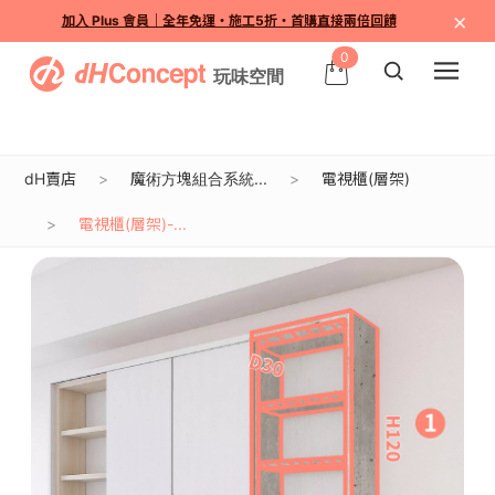
×
加入 Plus 會員｜全年免運・施工5折・首購直接兩倍回饋
0
dH賣店
魔術方塊組合系統...
電視櫃(層架)
電視櫃(層架)-...