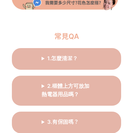
常見QA
1.怎麼清潔？
2.櫃體上方可放加
熱電器用品嗎？
3.有保固嗎？