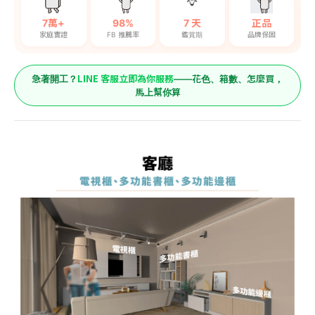
7萬+
98%
7 天
正品
家庭實證
FB 推薦率
鑑賞期
品牌保固
LINE 客服立即為你服務
急著開工？
——花色、箱數、怎麼買，
馬上幫你算