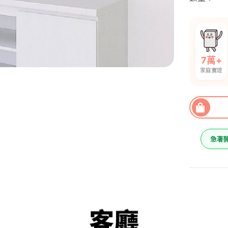
7萬+
家庭實證
急著
電視櫃