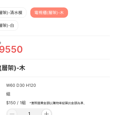
層架)-清水模
電視櫃(層架)-木
層架)-白
0
9550
(層架)-木
W60 D30 H120
組
$150 / 1組
*實際運費金額以購物車結算的金額為準。