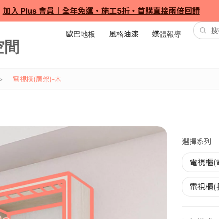
加入 Plus 會員｜全年免運・施工5折・首購直接兩倍回饋
歐巴地板
風格油漆
媒體報導
電視櫃(層架)-木
選擇系列
電視櫃(
電視櫃(