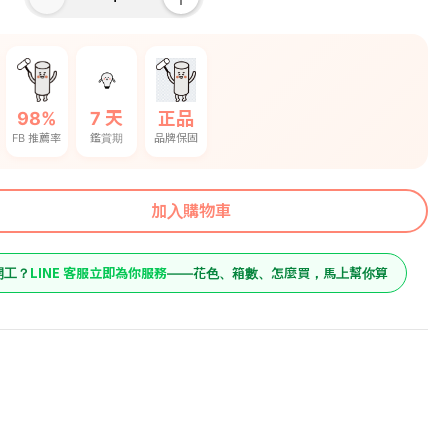
98%
7 天
正品
FB 推薦率
鑑賞期
品牌保固
加入購物車
LINE 客服立即為你服務
開工？
——花色、箱數、怎麼買，馬上幫你算
11460
原價
(層架)-木
9550
預購價