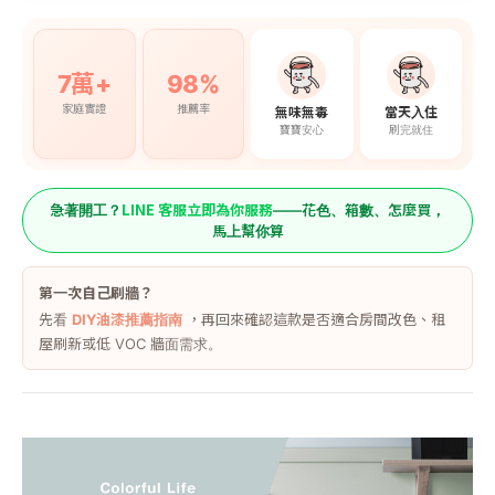
7萬+
98%
家庭實證
推薦率
無味無毒
當天入住
寶寶安心
刷完就住
LINE 客服立即為你服務
急著開工？
——花色、箱數、怎麼買，
馬上幫你算
第一次自己刷牆？
先看
DIY油漆推薦指南
，再回來確認這款是否適合房間改色、租
屋刷新或低 VOC 牆面需求。