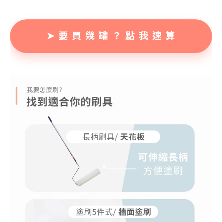
➤ 要 買 幾 罐 ？ 點 我 速 算