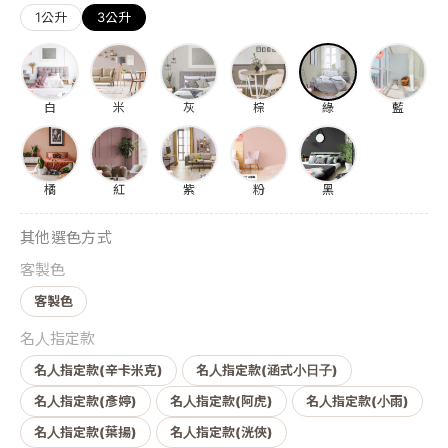
1公升
3公升
白
米
灰
棕
綠
藍
橘
紅
紫
粉
黑
其他選色方式
客製色
客製色
名人指定款
名人指定款(辛卡米克)
名人指定款(涵式小日子)
名人指定款(彥婷)
名人指定款(阿虎)
名人指定款(小雨)
名人指定款(葉揚)
名人指定款(洸俠)