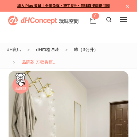
×
加入 Plus 會員｜全年免運・施工5折・首購直接兩倍回饋
0
dH賣店
dH風格油漆
綠（3公升）
品牌款 方糖香檳...