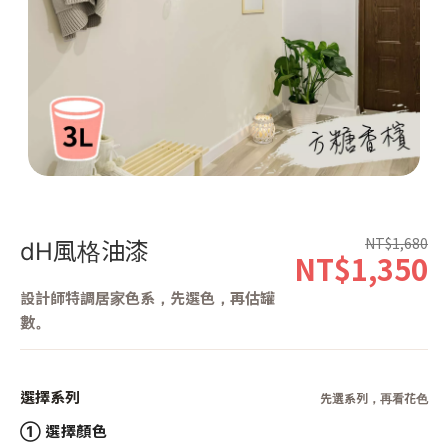
第 1 張，共 1 張
NT$1,680
dH風格油漆
NT$1,350
設計師特調居家色系，先選色，再估罐
數。
選擇系列
先選系列，再看花色
① 選擇顏色