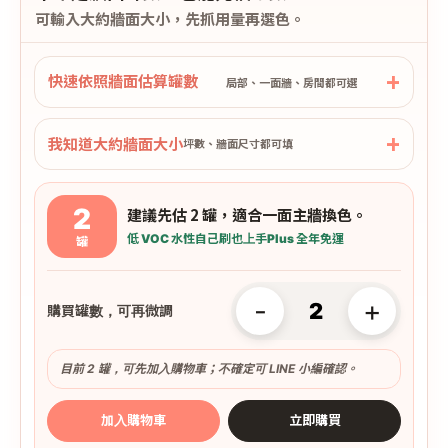
可輸入大約牆面大小，先抓用量再選色。
快速依照牆面估算罐數
局部、一面牆、房間都可選
我知道大約牆面大小
坪數、牆面尺寸都可填
2
建議先估 2 罐，適合一面主牆換色。
低 VOC 水性
自己刷也上手
Plus 全年免運
罐
-
+
購買罐數，可再微調
目前 2 罐，可先加入購物車；不確定可 LINE 小編確認。
加入購物車
立即購買