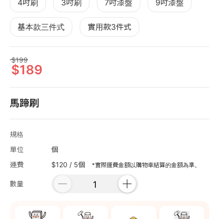
4吋刷
3吋刷
7吋漆盤
9吋漆盤
基本款三件式
實用款3件式
199
189
馬蹄刷
規格
單位
個
運費
$120 / 5個
*實際運費金額以購物車結算的金額為準。
數量