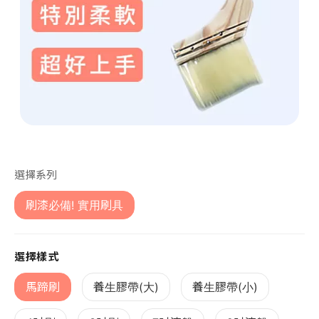
第 1 張，共 1 張
選擇系列
刷漆必備! 實用刷具
選擇樣式
馬蹄刷
養生膠帶(大)
養生膠帶(小)