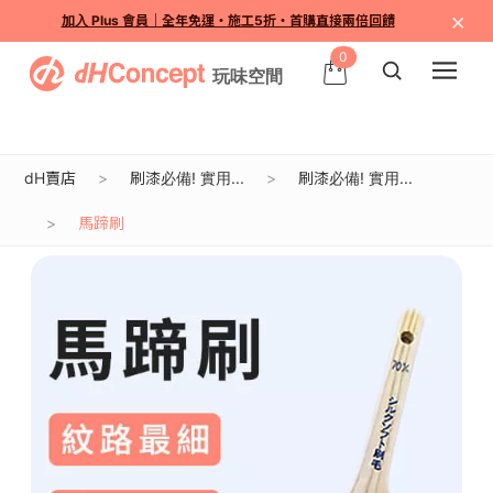
×
加入 Plus 會員｜全年免運・施工5折・首購直接兩倍回饋
0
dH賣店
刷漆必備! 實用...
刷漆必備! 實用...
馬蹄刷