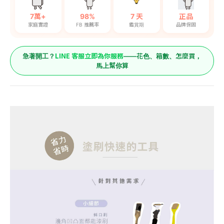
7萬+
98%
7 天
正品
家庭實證
FB 推薦率
鑑賞期
品牌保固
LINE 客服立即為你服務
急著開工？
——花色、箱數、怎麼買，
馬上幫你算