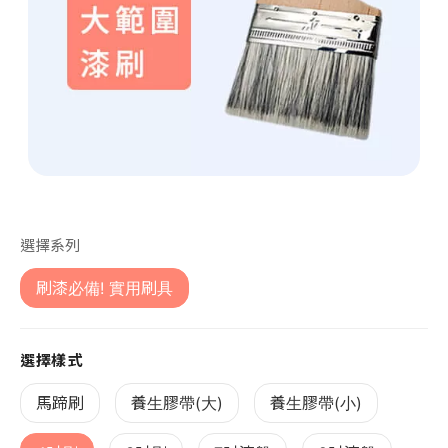
第 1 張，共 1 張
選擇系列
刷漆必備! 實用刷具
選擇樣式
馬蹄刷
養生膠帶(大)
養生膠帶(小)