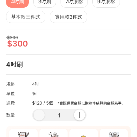
4吋刷
3吋刷
7吋漆盤
9吋漆盤
基本款三件式
實用款3件式
300
300
4吋刷
規格
4吋
單位
個
運費
$120 / 5個
*實際運費金額以購物車結算的金額為準。
數量