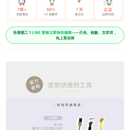
7萬+
98%
7 天
正品
家庭實證
FB 推薦率
鑑賞期
品牌保固
LINE 客服立即為你服務
急著開工？
——花色、箱數、怎麼買，
馬上幫你算