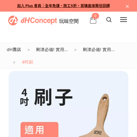
×
加入 Plus 會員｜全年免運・施工5折・首購直接兩倍回饋
0
dH賣店
刷漆必備! 實用...
刷漆必備! 實用...
4吋刷