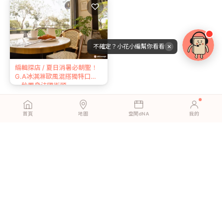
♡
不確定？小花小編幫你看看
✕
編輯探店 / 夏日消暑必朝聖！
G.A冰淇淋歐風混搭獨特口感
一秒置身法國街頭
首頁
地圖
空間dNA
我的
動手現在開始，讓美好在空間蔓延