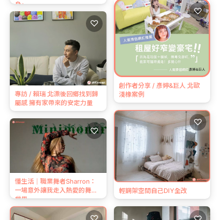
身」
♡
♡
創作者分享 / 彥婷&巨人 北歐
專訪 / 賴瑞 北漂後回鄉找到歸
淺橡案例
屬感 擁有家帶來的安定力量
♡
♡
懂生活｜職業舞者Sharron：
一場意外讓我走入熱愛的舞蹈
輕鋼架空間自己DIY全改
世界
♡
♡