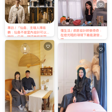
♡
專訪 / 「仙島」主理人陳易
懂生活 / 桌遊設計師張倚奇：
鶴：仙島不是室內設計可以說
在燈光暗的環境下最能激發靈
明的，它是一種感覺跟氛圍
感
♡
♡