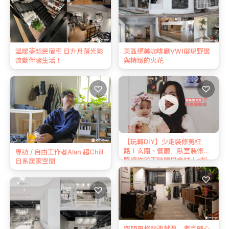
東區絕美咖啡廳VWI展現野蠻
溫暖夢想民宿宅 日升月落光影
與精緻的火花
流動伴隨生活！
♡
♡
【玩轉DIY】少走裝修冤枉
路！玄關、餐廳、臥室裝修攻
專訪 / 自由工作者Alan 超Chill
略讓你省下時間與金錢｜d粉
日系居家空間
專業保母伊婷空間改造(中)
♡
♡
空間風格想改就改，老宅隨心