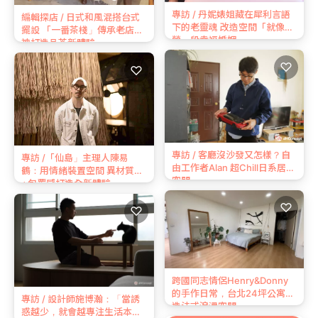
專訪 / 丹妮婊姐藏在犀利言語
編輯探店 / 日式和風混搭台式
下的老靈魂 改造空間「就像經
擺設 「一番茶棧」傳承老店精
營一段幸福婚姻」
神打造品茶新體驗
♡
♡
專訪 / 客廳沒沙發又怎樣？自
專訪 /「仙島」主理人陳易
由工作者Alan 超Chill日系居家
鶴：用情緒裝置空間 異材質
空間
+包覆感打造全新體驗
♡
♡
跨國同志情侶Henry&Donny
的手作日常，台北24坪公寓打
專訪 / 設計師施博瀚：「當誘
造法式浪漫空間
惑越少，就會越專注生活本