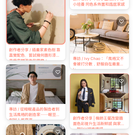
小培養 同色系佈置和諧居家感
♡
創作者分享 / 插畫家素色樹 靠
直覺配色、嘗試幾何圖形漆法
專訪 / Ivy Chao：「風格又不
享受空間改造的樂趣！
會被打分數，舒服自在最重要
!」
♡
♡
專訪 / 從睡眠產品的製造者到
生活風格的創造家──眠豆腐
創作者分享 | 機師王馨改變牆
創辦人張育豪
面色彩提升生活新鮮感 與家人
一起DIY增進情感
♡