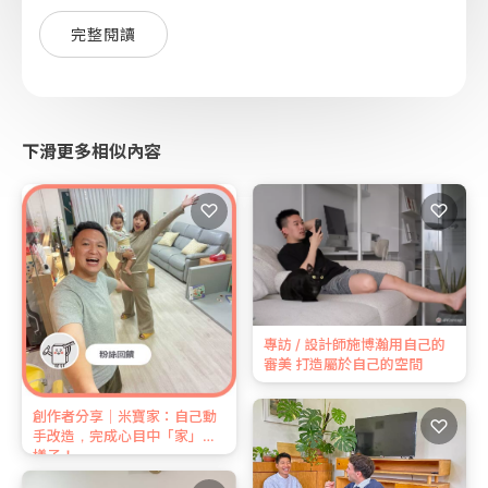
完整閱讀
下滑更多相似內容
♡
♡
專訪 / 設計師施博瀚用自己的
審美 打造屬於自己的空間
創作者分享｜米寶家：自己動
♡
手改造，完成心目中「家」的
樣子！