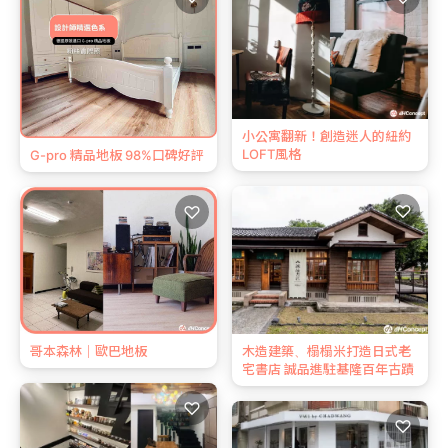
小公寓翻新！創造迷人的紐約
LOFT風格
G-pro 精品地板 98%口碑好評
♡
♡
木造建築、榻榻米打造日式老
哥本森林｜歐巴地板
宅書店 誠品進駐基隆百年古蹟
♡
♡