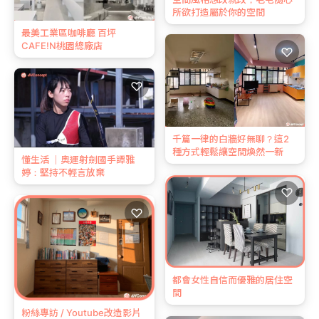
所欲打造屬於你的空間
最美工業區咖啡廳 百坪
CAFE!N桃園總廠店
♡
♡
千篇一律的白牆好無聊？這2
種方式輕鬆讓空間煥然一新
懂生活 ｜奧運射劍國手譚雅
婷：堅持不輕言放棄
♡
♡
都會女性自信而優雅的居住空
間
粉絲專訪 / Youtube改造影片