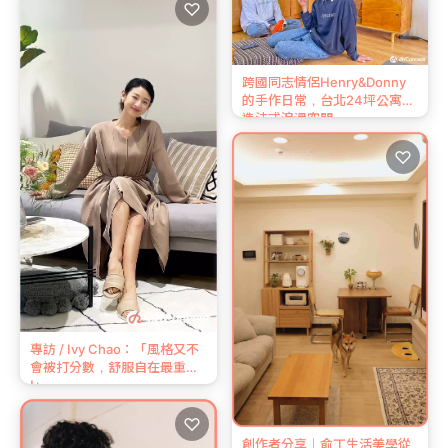
♡
跨國同志情侶Henry&Donny
的手作日常，台北24坪公寓打
造法式浪漫空間
♡
專訪 / Ivy Chao：「風格又不
會被打分數，舒服自在最重要
!」
♡
創作者分享｜俞丁生活美學從