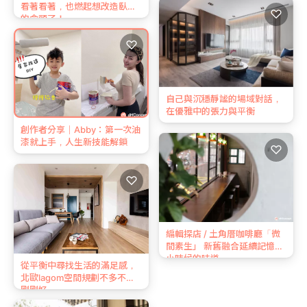
看著看著，也燃起想改造臥室
♡
的念頭了！
♡
自己與沉穩靜謐的場域對話，
在優雅中的張力與平衡
創作者分享｜Abby：第一次油
漆就上手，人生新技能解鎖
♡
♡
編輯探店 / 土角厝咖啡廳「微
間素生」 新舊融合延續記憶中
小時候的味道
從平衡中尋找生活的滿足感，
北歐lagom空間規劃不多不少
剛剛好