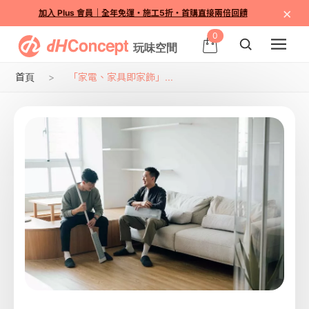
×
加入 Plus 會員｜全年免運・施工5折・首購直接兩倍回饋
0
首頁
「家電、家具即家飾」...