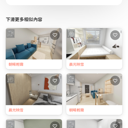
下滑更多相似內容
♡
♡
朝暘輕霧
晨光映雪
♡
♡
晨光映雪
朝暘輕霧
♡
♡