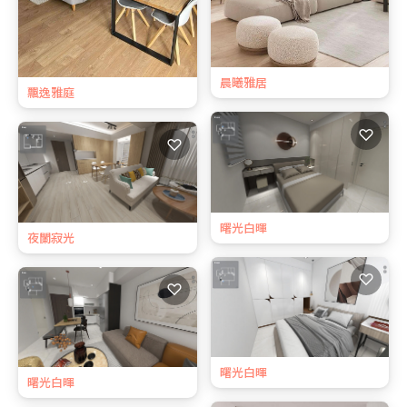
晨曦雅居
飄逸雅庭
♡
♡
曙光白暉
夜闌寂光
♡
♡
曙光白暉
曙光白暉