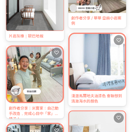
創作者分享 / 華華 亞麻小岩案
例
片岩灰橡｜歐巴地板
♡
♡
淺潛馬爾地夫油漆色 會聯想到
清澈海水的顏色
創作者分享｜米寶家：自己動
手改造，完成心目中「家」的
♡
樣子！
♡