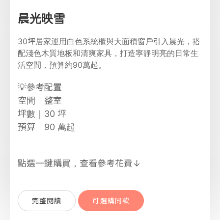
晨光映雪
30坪居家運用白色系統櫃與大面積窗戶引入晨光，搭
配淺色木質地板和清爽家具，打造寧靜明亮的日常生
活空間，預算約90萬起。
💡參考配置
空間｜整室
坪數｜30 坪
預算｜90 萬起
點選一鍵
購買，查看參考花費↓
完整閱讀
可選購同款