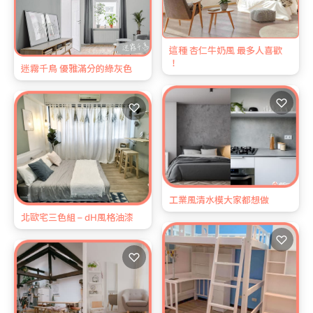
這種 杏仁牛奶風 最多人喜歡
！
迷霧千鳥 優雅滿分的綠灰色
♡
♡
工業風清水模大家都想做
北歐宅三色組 – dH風格油漆
♡
♡