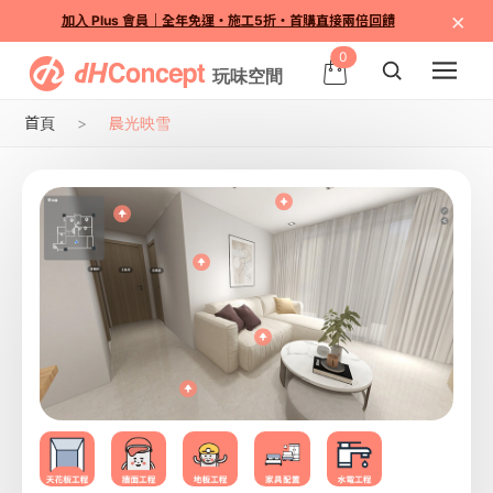
×
加入 Plus 會員｜全年免運・施工5折・首購直接兩倍回饋
0
首頁
晨光映雪