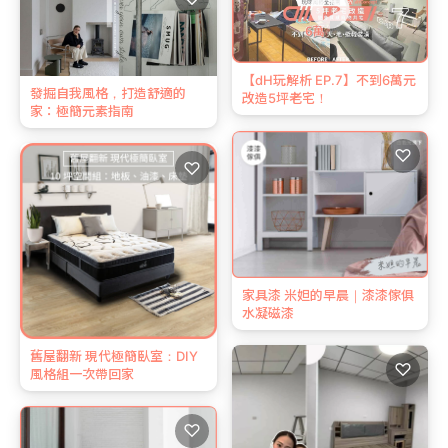
【dH玩解析 EP.7】不到6萬元
發掘自我風格，打造舒適的
改造5坪老宅！
家：極簡元素指南
♡
♡
家具漆 米妲的早晨｜漆漆傢俱
水凝磁漆
舊屋翻新 現代極簡臥室：DIY
♡
風格組一次帶回家
♡