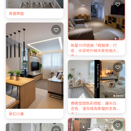
♡
青嵐樂居
♡
新屋15坪透過「輕裝修」打
造，水泥地升級木質地板大改
造！
♡
療癒空間色彩搭配：讓米白、
杏色、淺灰成為家裡的主角
夢幻小巢
🌟！
♡
♡