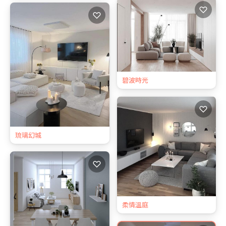
♡
♡
碧波時光
♡
琉璃幻城
♡
柔情溫庭