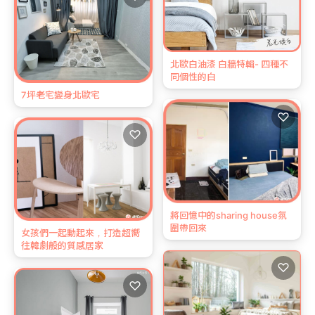
北歐白油漆 白牆特輯- 四種不
同個性的白
7坪老宅變身北歐宅
♡
♡
將回憶中的sharing house氛
圍帶回來
女孩們一起動起來，打造超嚮
往韓劇般的質感居家
♡
♡