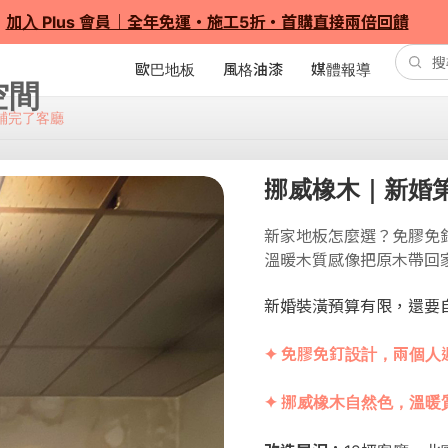
加入 Plus 會員｜全年免運・施工5折・首購直接兩倍回饋
歐巴地板
風格油漆
媒體報導
鋪完了客廳
挪威橡木｜新婚
新家地板怎麼選？免膠免
溫暖木質感像把原木帶回
新婚裝潢預算有限，還要
✦ 免膠免釘設計，兩個人
✦ 挪威橡木自然色，溫暖