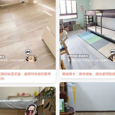
屋族的秘密武器：搬家時地板完整帶
挪威橡木｜換地板後，朋友都問我
拿回