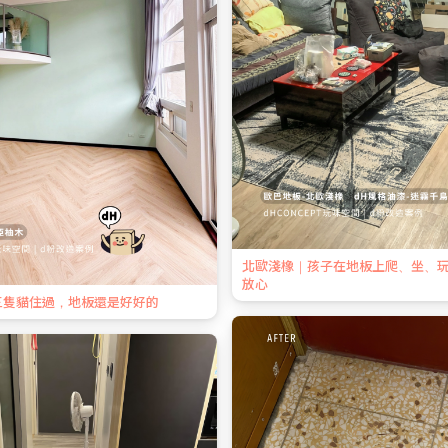
北歐淺橡｜孩子在地板上爬、坐、
放心
三隻貓住過，地板還是好好的