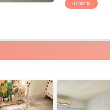
可選購同款
挪威橡木｜新婚
可選購同款