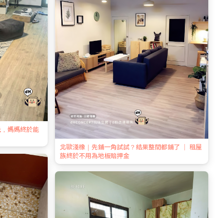
玩，媽媽終於能
北歐淺橡｜先鋪一角試試？結果整間都鋪了 ｜ 租屋
族終於不用為地板賠押金