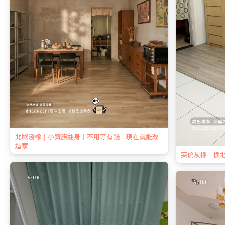
北歐淺橡｜小資族翻身｜不用等有錢，現在就能改
造家
英倫灰橡｜換