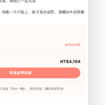
北歐風，兩個人一起完成
，地板一片片貼上，家才真的成形。溫暖的木色陪著
木
NT$4,194
NT$4,194
把這組帶回家
 跟小花說『先出一箱』，我們先送 1 箱到你家對色