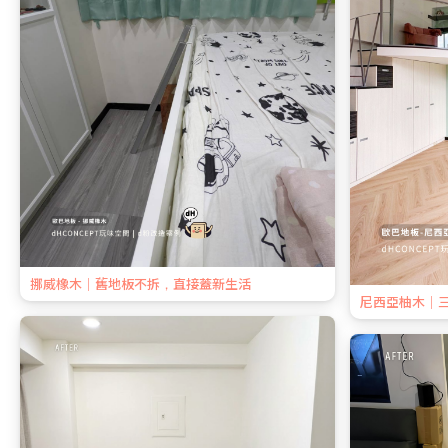
挪威橡木｜舊地板不拆，直接蓋新生活
尼西亞柚木｜