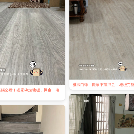
雅緻白橡｜搬家不扣押金，地板完
屋族必看！搬家帶走地板，押金一毛