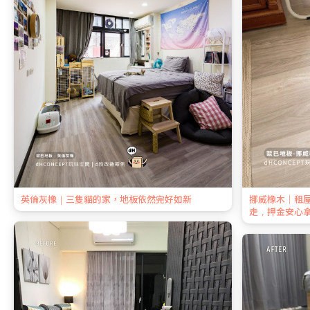
英倫灰橡｜三隻貓的家，地板依然完好如新
挪威橡木｜租
走，押金安心