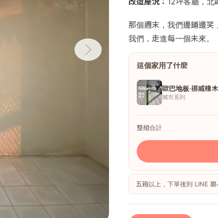
改造屋況：
12坪客廳，
那個週末，我們邊鋪邊笑
我們，走進每一個未來。
這個家用了什麼
歐巴地板·挪威橡
城市系列
整組合計
五箱以上，下單後到 LINE