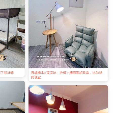
請了設計師
挪威橡木×濛濛坑｜地板＋牆面套組改造，比你想
的便宜