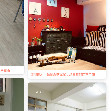
整帶著走
挪威橡木｜先鋪角落試試，結果整間回不了頭