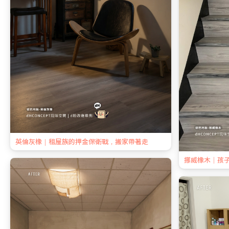
英倫灰橡｜租屋族的押金保衛戰，搬家帶著走
挪威橡木｜孩