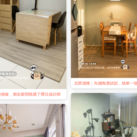
北歐淺橡｜先鋪角落試試，結果一
地板後，朋友都問我請了哪位設計師