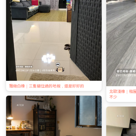
雅緻白橡｜三隻貓住過的地板，還是好好的
北歐淺橡｜租
不少