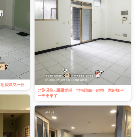
廳地板煥然一新
北歐淺橡×甜甜愛戀｜地板牆面一起換，家的樣子
一天出來了