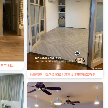
發不可收拾
英倫灰橡｜想改造家裡？其實比你想的便宜得多