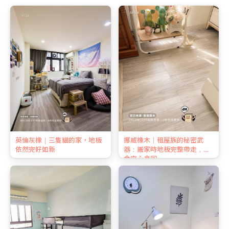
英倫灰橡｜三隻貓的家，地板
挪威橡木｜租屋族的秘密武
依然完好如新
器：搬家時地板完整帶走，押
金安心拿回