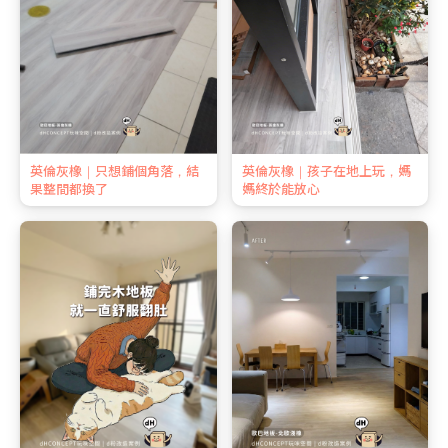
英倫灰橡｜只想鋪個角落，結
英倫灰橡｜孩子在地上玩，媽
果整間都換了
媽終於能放心