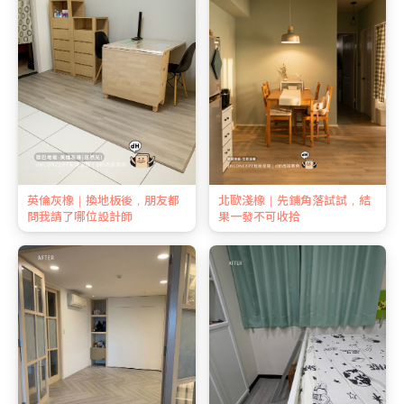
英倫灰橡｜換地板後，朋友都
北歐淺橡｜先鋪角落試試，結
問我請了哪位設計師
果一發不可收拾