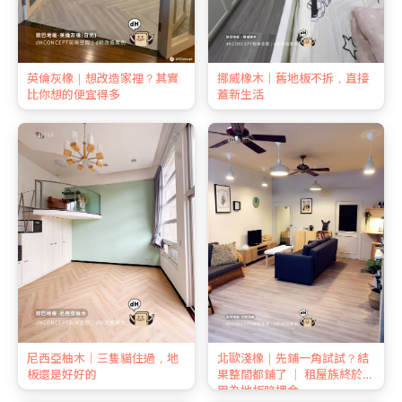
英倫灰橡｜想改造家裡？其實
挪威橡木｜舊地板不拆，直接
比你想的便宜得多
蓋新生活
尼西亞柚木｜三隻貓住過，地
北歐淺橡｜先鋪一角試試？結
板還是好好的
果整間都鋪了 ｜ 租屋族終於不
用為地板賠押金