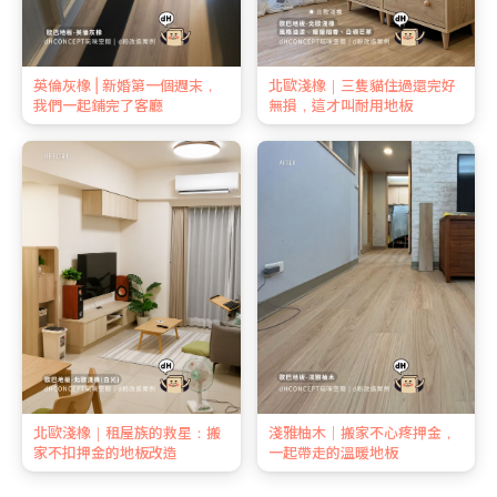
英倫灰橡 | 新婚第一個週末，
北歐淺橡｜三隻貓住過還完好
我們一起鋪完了客廳
無損，這才叫耐用地板
北歐淺橡｜租屋族的救星：搬
淺雅柚木｜搬家不心疼押金，
家不扣押金的地板改造
一起帶走的溫暖地板