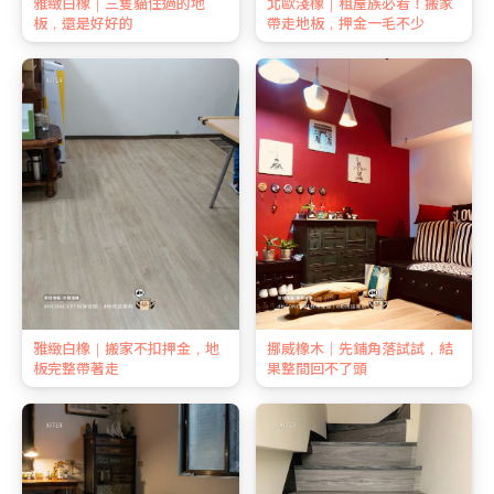
雅緻白橡｜三隻貓住過的地
北歐淺橡｜租屋族必看！搬家
板，還是好好的
帶走地板，押金一毛不少
雅緻白橡｜搬家不扣押金，地
挪威橡木｜先鋪角落試試，結
板完整帶著走
果整間回不了頭