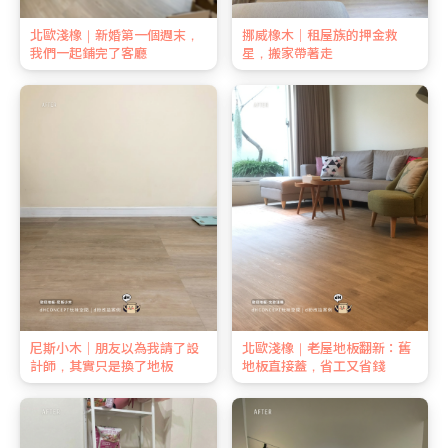
北歐淺橡｜新婚第一個週末，
挪威橡木｜租屋族的押金救
我們一起鋪完了客廳
星，搬家帶著走
尼斯小木｜朋友以為我請了設
北歐淺橡｜老屋地板翻新：舊
計師，其實只是換了地板
地板直接蓋，省工又省錢