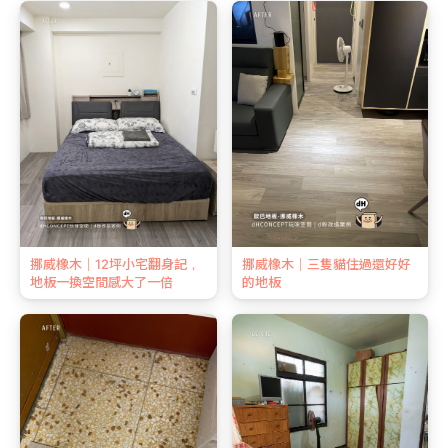
挪威橡木｜12坪小宅翻身記，
挪威橡木｜三隻貓住過還好好
地板一換空間感大了一倍
的地板