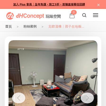
×
加入 Plus 會員｜全年免運・施工5折・首購直接兩倍回饋
0
首頁
粉絲案例
北歐淺橡｜孩子在地板...