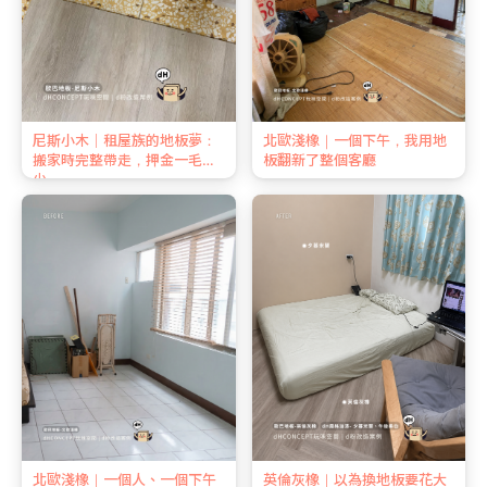
尼斯小木｜租屋族的地板夢：
北歐淺橡｜一個下午，我用地
搬家時完整帶走，押金一毛不
板翻新了整個客廳
少
北歐淺橡｜一個人、一個下午
英倫灰橡｜以為換地板要花大