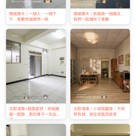
挪威橡木｜一個人、一個下
挪威橡木｜新婚第一個週末，
午，客廳地板煥然一新
我們一起鋪完了客廳
北歐淺橡×甜甜愛戀｜地板牆
北歐淺橡｜小資族翻身｜不用
面一起換，家的樣子一天出來
等有錢，現在就能改造家
了