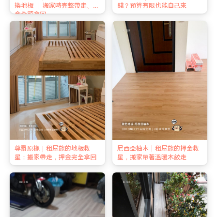
換地板 ｜ 搬家時完整帶走、押
錢？預算有限也能自己來
金全額拿回
尊爵原橡｜租屋族的地板救
尼西亞柚木｜租屋族的押金救
星：搬家帶走，押金完全拿回
星，搬家帶著溫暖木紋走