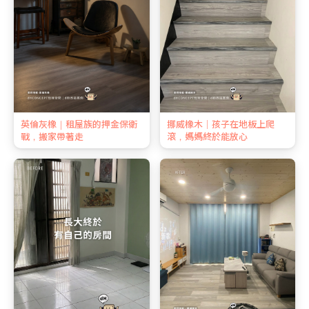
英倫灰橡｜租屋族的押金保衛
挪威橡木｜孩子在地板上爬
戰，搬家帶著走
滾，媽媽終於能放心