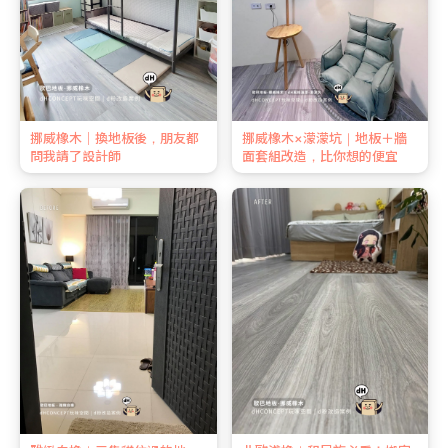
挪威橡木｜換地板後，朋友都
挪威橡木×濛濛坑｜地板＋牆
問我請了設計師
面套組改造，比你想的便宜