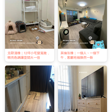
北歐淺橡｜12坪小宅變寬敞，
英倫灰橡｜一個人、一個下
明亮色調讓空間大一倍
午，客廳地板煥然一新