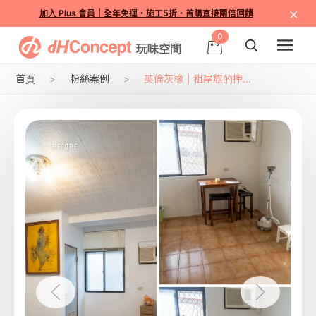
×
加入 Plus 會員｜全年免運・施工5折・首購直接兩倍回饋
0
首頁
粉絲案例
英倫灰橡｜租屋族的押...