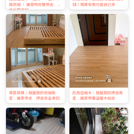
換地板 ｜ 搬家時完整帶走、押
錢？預算有限也能自己來
金全額拿回
尊爵原橡｜租屋族的地板救
尼西亞柚木｜租屋族的押金救
星：搬家帶走，押金完全拿回
星，搬家帶著溫暖木紋走