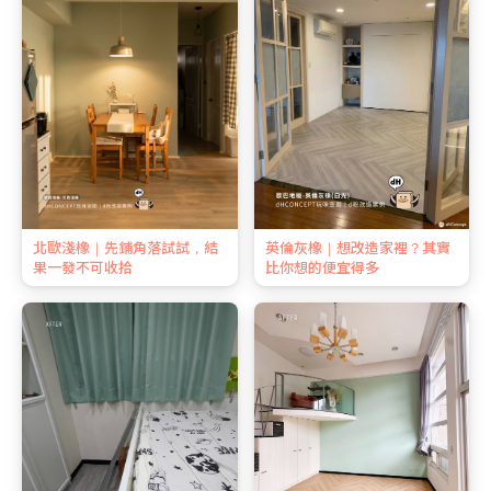
北歐淺橡｜先鋪角落試試，結
英倫灰橡｜想改造家裡？其實
果一發不可收拾
比你想的便宜得多