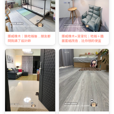
挪威橡木｜換地板後，朋友都
挪威橡木×濛濛坑｜地板＋牆
問我請了設計師
面套組改造，比你想的便宜