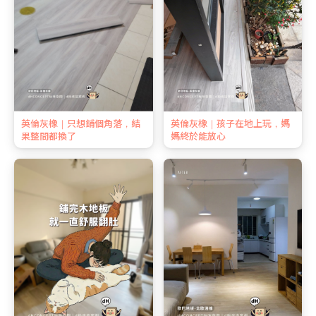
英倫灰橡｜只想鋪個角落，結
英倫灰橡｜孩子在地上玩，媽
果整間都換了
媽終於能放心