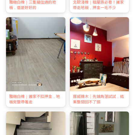
雅緻白橡｜三隻貓住過的地
北歐淺橡｜租屋族必看！搬家
板，還是好好的
帶走地板，押金一毛不少
雅緻白橡｜搬家不扣押金，地
挪威橡木｜先鋪角落試試，結
板完整帶著走
果整間回不了頭