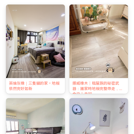
英倫灰橡｜三隻貓的家，地板
挪威橡木｜租屋族的秘密武
依然完好如新
器：搬家時地板完整帶走，押
金安心拿回