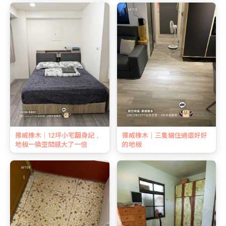
挪威橡木｜12坪小宅翻身記，
挪威橡木｜三隻貓住過還好好
地板一換空間感大了一倍
的地板