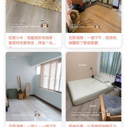
尼斯小木｜租屋族的地板夢：
北歐淺橡｜一個下午，我用地
搬家時完整帶走，押金一毛不
板翻新了整個客廳
少
北歐淺橡｜一個人、一個下午
英倫灰橡｜以為換地板要花大