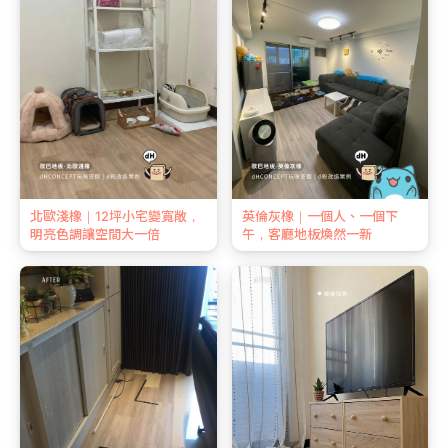
北歐淺橡｜12坪小宅變寬敞，
英倫灰橡｜一個人、一個下
明亮色調讓空間大一倍
午，客廳地板煥然一新