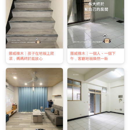
挪威橡木｜孩子在地板上爬
挪威橡木｜一個人、一個下
滾，媽媽終於能放心
午，客廳地板煥然一新