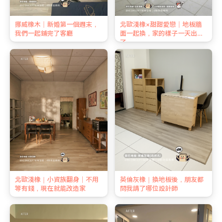
挪威橡木｜新婚第一個週末，
北歐淺橡×甜甜愛戀｜地板牆
我們一起鋪完了客廳
面一起換，家的樣子一天出來
了
北歐淺橡｜小資族翻身｜不用
英倫灰橡｜換地板後，朋友都
等有錢，現在就能改造家
問我請了哪位設計師