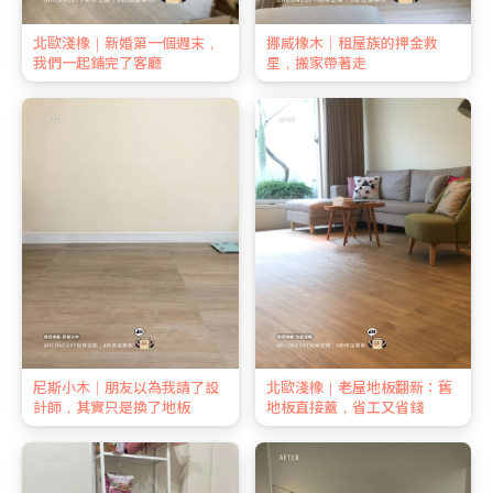
北歐淺橡｜新婚第一個週末，
挪威橡木｜租屋族的押金救
我們一起鋪完了客廳
星，搬家帶著走
尼斯小木｜朋友以為我請了設
北歐淺橡｜老屋地板翻新：舊
計師，其實只是換了地板
地板直接蓋，省工又省錢