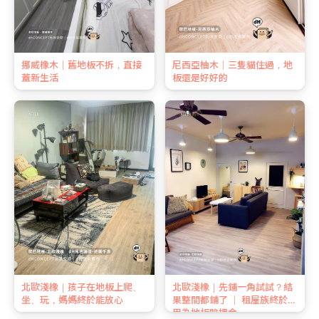
挪威橡木｜舊地板不拆，直接
尼西亞柚木｜三隻貓住過，地
蓋新生活
板還是好好的
北歐淺橡｜孩子在地板上爬、
北歐淺橡｜先鋪一角試試？結
坐、玩，媽媽終於能放心
果整間都鋪了 ｜ 租屋族終於不
用為地板賠押金