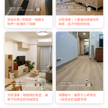
英倫灰橡 | 新婚第一個週末，
北歐淺橡｜三隻貓住過還完好
我們一起鋪完了客廳
無損，這才叫耐用地板
北歐淺橡｜租屋族的救星：搬
淺雅柚木｜搬家不心疼押金，
家不扣押金的地板改造
一起帶走的溫暖地板